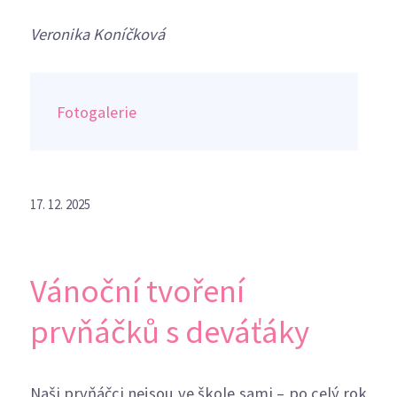
Veronika Koníčková
Fotogalerie
17. 12. 2025
Vánoční tvoření
prvňáčků s deváťáky
Naši prvňáčci nejsou ve škole sami – po celý rok