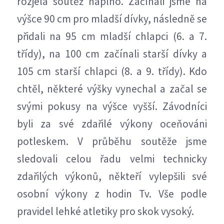
rozjela soutěž naplno. Začínali jsme na
výšce 90 cm pro mladší dívky, následně se
přidali na 95 cm mladší chlapci (6. a 7.
třídy), na 100 cm začínali starší dívky a
105 cm starší chlapci (8. a 9. třídy). Kdo
chtěl, některé výšky vynechal a začal se
svými pokusy na výšce vyšší. Závodníci
byli za své zdařilé výkony oceňováni
potleskem. V průběhu soutěže jsme
sledovali celou řadu velmi technicky
zdařilých výkonů, někteří vylepšili své
osobní výkony z hodin Tv. Vše podle
pravidel lehké atletiky pro skok vysoký.