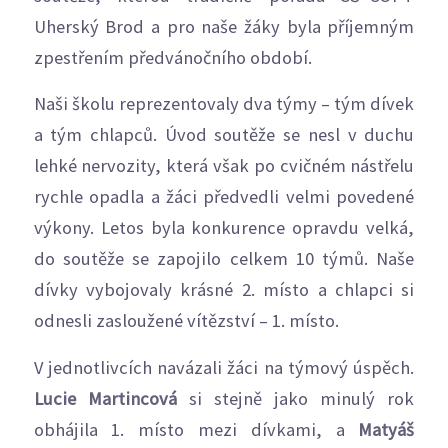
Uherský Brod a pro naše žáky byla příjemným
zpestřením předvánočního období.
Naši školu reprezentovaly dva týmy – tým dívek
a tým chlapců. Úvod soutěže se nesl v duchu
lehké nervozity, která však po cvičném nástřelu
rychle opadla a žáci předvedli velmi povedené
výkony. Letos byla konkurence opravdu velká,
do soutěže se zapojilo celkem 10 týmů. Naše
dívky vybojovaly krásné 2. místo a chlapci si
odnesli zasloužené vítězství – 1. místo.
V jednotlivcích navázali žáci na týmový úspěch.
Lucie Martincová
si stejně jako minulý rok
obhájila 1. místo mezi dívkami, a
Matyáš