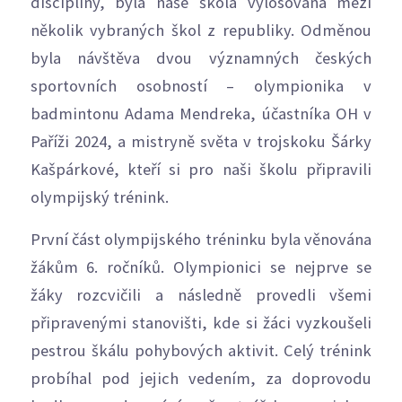
disciplíny, byla naše škola vylosována mezi
několik vybraných škol z republiky. Odměnou
byla návštěva dvou významných českých
sportovních osobností – olympionika v
badmintonu Adama Mendreka, účastníka OH v
Paříži 2024, a mistryně světa v trojskoku Šárky
Kašpárkové, kteří si pro naši školu připravili
olympijský trénink.
První část olympijského tréninku byla věnována
žákům 6. ročníků. Olympionici se nejprve se
žáky rozcvičili a následně provedli všemi
připravenými stanovišti, kde si žáci vyzkoušeli
pestrou škálu pohybových aktivit. Celý trénink
probíhal pod jejich vedením, za doprovodu