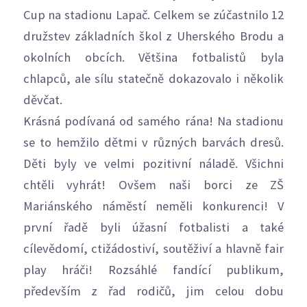
Cup na stadionu Lapač. Celkem se zúčastnilo 12
družstev základních škol z Uherského Brodu a
okolních obcích. Většina fotbalistů byla
chlapců, ale sílu statečně dokazovalo i několik
děvčat.
Krásná podívaná od samého rána! Na stadionu
se to hemžilo dětmi v různých barvách dresů.
Děti byly ve velmi pozitivní náladě. Všichni
chtěli vyhrát! Ovšem naši borci ze ZŠ
Mariánského náměstí neměli konkurenci! V
první řadě byli úžasní fotbalisti a také
cílevědomí, ctižádostiví, soutěživí a hlavně fair
play hráči! Rozsáhlé fandící publikum,
především z řad rodičů, jim celou dobu