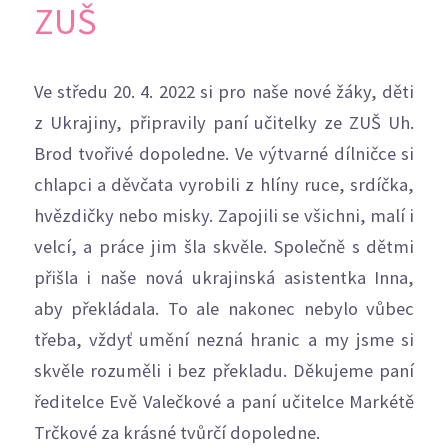
ZUŠ
Ve středu 20. 4. 2022 si pro naše nové žáky, děti
z Ukrajiny, připravily paní učitelky ze ZUŠ Uh.
Brod tvořivé dopoledne. Ve výtvarné dílničce si
chlapci a děvčata vyrobili z hlíny ruce, srdíčka,
hvězdičky nebo misky. Zapojili se všichni, malí i
velcí, a práce jim šla skvěle. Společně s dětmi
přišla i naše nová ukrajinská asistentka Inna,
aby překládala. To ale nakonec nebylo vůbec
třeba, vždyť umění nezná hranic a my jsme si
skvěle rozuměli i bez překladu. Děkujeme paní
ředitelce Evě Valečkové a paní učitelce Markétě
Trčkové za krásné tvůrčí dopoledne.