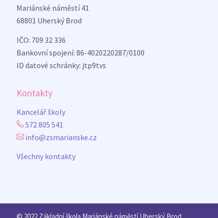
Mariánské náměstí 41
68801 Uherský Brod
IČO: 709 32 336
Bankovní spojení: 86-4020220287/0100
ID datové schránky: jtp9tvs
Kontakty
Kancelář školy
572 805 541
info@zsmarianske.cz
Všechny kontakty
© 2022 Základní škola Mariánské náměstí Uherský Brod