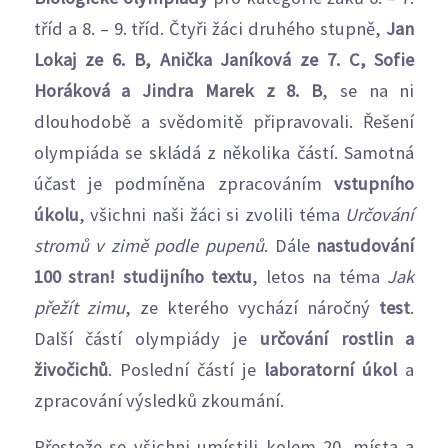
tříd a 8. – 9. tříd. Čtyři žáci druhého stupně,
Jan
Lokaj ze 6. B, Anička Janíková ze 7. C, Sofie
Horáková a Jindra Marek z 8. B
, se na ni
dlouhodobě a svědomitě připravovali. Řešení
olympiáda se skládá z několika částí. Samotná
účast je podmíněna zpracováním
vstupního
úkolu
, všichni naši žáci si zvolili téma
Určování
stromů v zimě podle pupenů
. Dále
nastudování
100 stran! studijního textu
, letos na téma
Jak
přežít zimu
, ze kterého vychází náročný
test
.
Další částí olympiády je
určování rostlin a
živočichů
. Poslední částí je
laboratorní úkol
a
zpracování výsledků zkoumání.
Přestože se všichni umístili kolem 20. místa a