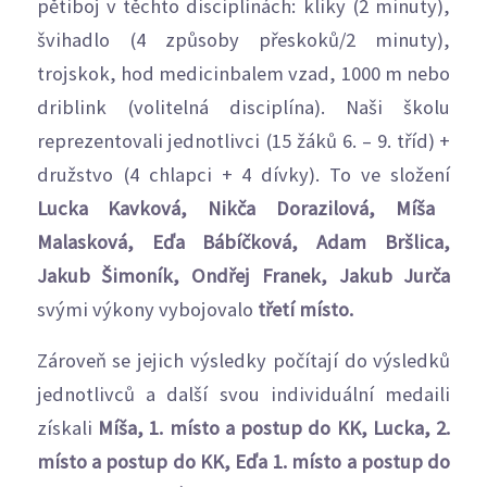
pětiboj v těchto disciplínách: kliky (2 minuty),
švihadlo (4 způsoby přeskoků/2 minuty),
trojskok, hod medicinbalem vzad, 1000 m nebo
driblink (volitelná disciplína). Naši školu
reprezentovali jednotlivci (15 žáků 6. – 9. tříd) +
družstvo (4 chlapci + 4 dívky). To ve složení
Lucka Kavková, Nikča Dorazilová, Míša
Malasková, Eďa Bábíčková, Adam Bršlica,
Jakub Šimoník, Ondřej Franek, Jakub Jurča
svými výkony vybojovalo
třetí místo.
Zároveň se jejich výsledky počítají do výsledků
jednotlivců a další svou individuální medaili
získali
Míša, 1. místo a postup do KK, Lucka, 2.
místo a postup do KK, Eďa 1. místo a postup do