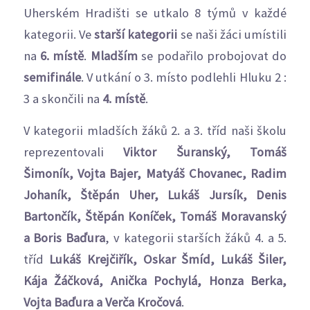
Uherském Hradišti se utkalo 8 týmů v každé
kategorii. Ve
starší kategorii
se naši žáci umístili
na
6. místě
.
Mladším
se podařilo probojovat do
semifinále
. V utkání o 3. místo podlehli Hluku 2 :
3 a skončili na
4. místě
.
V kategorii mladších žáků 2. a 3. tříd naši školu
reprezentovali
Viktor Šuranský, Tomáš
Šimoník, Vojta Bajer, Matyáš Chovanec, Radim
Johaník, Štěpán Uher, Lukáš Jursík, Denis
Bartončík, Štěpán Koníček, Tomáš Moravanský
a Boris Baďura
, v kategorii starších žáků 4. a 5.
tříd
Lukáš Krejčiřík, Oskar Šmíd, Lukáš Šiler,
Kája Žáčková, Anička Pochylá, Honza Berka,
Vojta Baďura a Verča Kročová
.