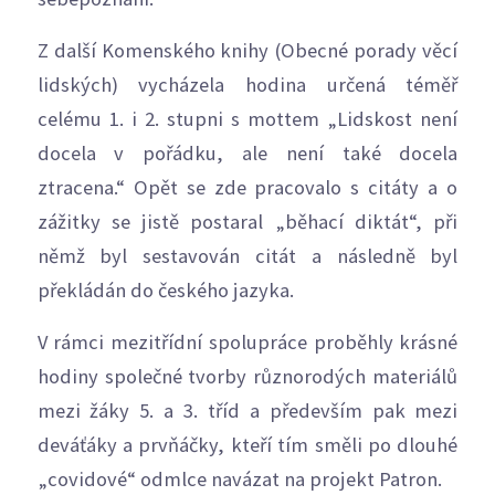
Z další Komenského knihy (Obecné porady věcí
lidských) vycházela hodina určená téměř
celému 1. i 2. stupni s mottem „Lidskost není
docela v pořádku, ale není také docela
ztracena.“ Opět se zde pracovalo s citáty a o
zážitky se jistě postaral „běhací diktát“, při
němž byl sestavován citát a následně byl
překládán do českého jazyka.
V rámci mezitřídní spolupráce proběhly krásné
hodiny společné tvorby různorodých materiálů
mezi žáky 5. a 3. tříd a především pak mezi
deváťáky a prvňáčky, kteří tím směli po dlouhé
„covidové“ odmlce navázat na projekt Patron.