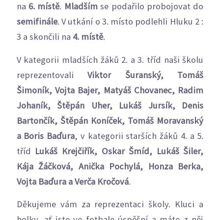
na
6. místě
.
Mladším
se podařilo probojovat do
semifinále
. V utkání o 3. místo podlehli Hluku 2 :
3 a skončili na
4. místě
.
V kategorii mladších žáků 2. a 3. tříd naši školu
reprezentovali
Viktor Šuranský, Tomáš
Šimoník, Vojta Bajer, Matyáš Chovanec, Radim
Johaník, Štěpán Uher, Lukáš Jursík, Denis
Bartončík, Štěpán Koníček, Tomáš Moravanský
a Boris Baďura
, v kategorii starších žáků 4. a 5.
tříd
Lukáš Krejčiřík, Oskar Šmíd, Lukáš Šiler,
Kája Žáčková, Anička Pochylá, Honza Berka,
Vojta Baďura a Verča Kročová
.
Děkujeme vám za reprezentaci školy. Kluci a
holky, ať jste ve fotbale úspěšní a máte z něj