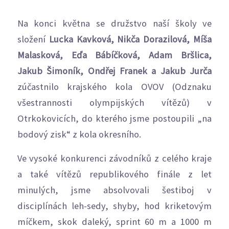
Na konci května se družstvo naší školy ve
složení
Lucka Kavková, Nikča Dorazilová, Míša
Malasková, Eďa Bábíčková, Adam Bršlica,
Jakub Šimoník, Ondřej Franek a Jakub Jurča
zúčastnilo krajského kola OVOV (Odznaku
všestrannosti olympijských vítězů) v
Otrkokovicích, do kterého jsme postoupili „na
bodový zisk“ z kola okresního.
Ve vysoké konkurenci závodníků z celého kraje
a také vítězů republikového finále z let
minulých, jsme absolvovali šestiboj v
disciplínách leh-sedy, shyby, hod kriketovým
míčkem, skok daleký, sprint 60 m a 1000 m