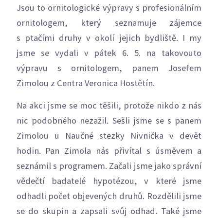
Jsou to ornitologické výpravy s profesionálním
ornitologem, který seznamuje zájemce
s ptačími druhy v okolí jejich bydliště. I my
jsme se vydali v pátek 6. 5. na takovouto
výpravu s ornitologem, panem Josefem
Zimolou z Centra Veronica Hostětín.
Na akci jsme se moc těšili, protože nikdo z nás
nic podobného nezažil. Sešli jsme se s panem
Zimolou u Naučné stezky Nivnička v devět
hodin. Pan Zimola nás přivítal s úsměvem a
seznámil s programem. Začali jsme jako správní
vědečtí badatelé hypotézou, v které jsme
odhadli počet objevených druhů. Rozdělili jsme
se do skupin a zapsali svůj odhad. Také jsme