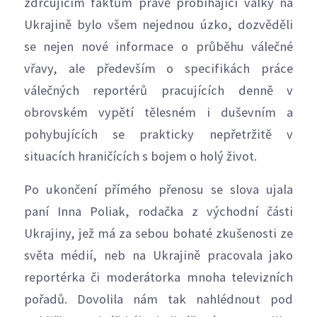
zdrcujícím faktům právě probíhající války na
Ukrajině bylo všem nejednou úzko, dozvěděli
se nejen nové informace o průběhu válečné
vřavy, ale především o specifikách práce
válečných reportérů pracujících denně v
obrovském vypětí tělesném i duševním a
pohybujících se prakticky nepřetržitě v
situacích hraničících s bojem o holý život.
Po ukončení přímého přenosu se slova ujala
paní Inna Poliak, rodačka z východní části
Ukrajiny, jež má za sebou bohaté zkušenosti ze
světa médií, neb na Ukrajině pracovala jako
reportérka či moderátorka mnoha televizních
pořadů. Dovolila nám tak nahlédnout pod