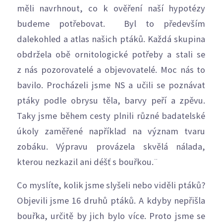
měli navrhnout, co k ověření naší hypotézy
budeme potřebovat. Byl to především
dalekohled a atlas našich ptáků. Každá skupina
obdržela obě ornitologické potřeby a stali se
z nás pozorovatelé a objevovatelé. Moc nás to
bavilo. Procházeli jsme NS a učili se poznávat
ptáky podle obrysu těla, barvy peří a zpěvu.
Taky jsme během cesty plnili různé badatelské
úkoly zaměřené například na význam tvaru
zobáku. Výpravu provázela skvělá nálada,
kterou nezkazil ani déšť s bouřkou.¨
Co myslíte, kolik jsme slyšeli nebo viděli ptáků?
Objevili jsme 16 druhů ptáků. A kdyby nepřišla
bouřka, určitě by jich bylo více. Proto jsme se