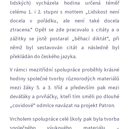
lidských) vycházela hodina určená téměř
celému 1. i 2. stupni s mottem „Lidskost není
docela v pořádku, ale není také docela
ztracena.“ Opět se zde pracovalo s citáty a o
zážitky se jistě postaral „běhací diktát“, při
němž byl sestavován citát a následně byl
překládán do českého jazyka.
V rámci mezitřídní spolupráce proběhly krásné
hodiny společné tvorby různorodých materiálů
mezi žáky 5. a 3. tříd a především pak mezi
deváťáky a prvňáčky, kteří tím směli po dlouhé
„covidové“ odmlce navázat na projekt Patron.
Vrcholem spolupráce celé školy pak byla tvorba
společného výukového materiálu –