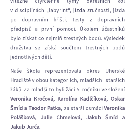
vítězné čtyřčlenné týmy okresních kol
v disciplínách „labyrint“, jízda zručnosti, jízda
po dopravním hřišti, testy z dopravních
předpisů a první pomoci. Úkolem účastníků
bylo získat co nejmíň trestných bodů. Výsledek
družstva se získá součtem trestných bodů
jednotlivých dětí.
Naše škola reprezentovala okres Uherské
Hradiště v obou kategoriích, mladších i starších
žáků. Za mladší to byli žáci 5. ročníku ve složení
Veronika Kročová, Karolína Kadlčíková, Oskar
Šmíd a Teodor Patka
, za starší osmáci
Veronika
Polášková, Julie Chmelová, Jakub Šmíd a
Jakub Jurča
.