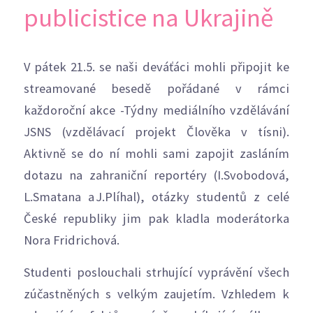
publicistice na Ukrajině
V pátek 21.5. se naši deváťáci mohli připojit ke
streamované besedě pořádané v rámci
každoroční akce -Týdny mediálního vzdělávání
JSNS (vzdělávací projekt Člověka v tísni).
Aktivně se do ní mohli sami zapojit zasláním
dotazu na zahraniční reportéry (I.Svobodová,
L.Smatana a J.Plíhal), otázky studentů z celé
České republiky jim pak kladla moderátorka
Nora Fridrichová.
Studenti poslouchali strhující vyprávění všech
zúčastněných s velkým zaujetím. Vzhledem k