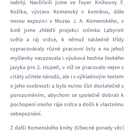
nabitý. Navštívili jsme ve foyer Knihovny F.
Kožíka, výstavu Komenský v komiksu, dále
novou expozici v Muzeu J. A. Komenského, v
kině jsme zhlédli projekci snímku Labyrint
světa a ráj srdce, k němuž následně třídy
vypracovávaly různé pracovní listy a na jehož
myšlenky navazovala i výuková hodina českého
jazyka pro 2. stupeň, v níž se pracovalo nejen s
citáty učitele národů, ale i s výkladovým textem
o jeho osobnosti a bylo nutno číst dostatečně s
porozuměním, abychom se společně dobrali k
pochopení onoho ráje srdce a došli k vlastnímu
sebepoznání.
Z další Komenského knihy (Obecné porady věcí