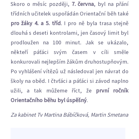
Skoro o měsíc později,
7. června
, byl na přání
třídních učitelek uspořádán Orientační běh také
pro žáky 4. a 5. tříd
. I pro ně byla trasa stejně
dlouhá s deseti kontrolami, jen časový limit byl
prodloužen na 100 minut. Jak se ukázalo,
někteří páťáci svým časem v cíli směle
konkurovali nejlepším žákům druhostupňovým.
Po vyhlášení vítězů už následoval jen návrat do
školy na oběd. I čtvťáci a páťáci si závod naplno
užili, a tak můžeme říct, že
první ročník
Orientačního běhu byl úspěšný
.
Za kabinet Tv Martina Bábíčková, Martin Smetana