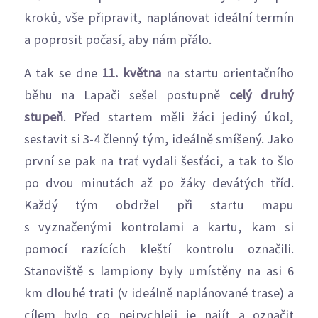
kroků, vše připravit, naplánovat ideální termín
a poprosit počasí, aby nám přálo.
A tak se dne
11. května
na startu orientačního
běhu na Lapači sešel postupně
celý druhý
stupeň
. Před startem měli žáci jediný úkol,
sestavit si 3-4 členný tým, ideálně smíšený. Jako
první se pak na trať vydali šesťáci, a tak to šlo
po dvou minutách až po žáky devátých tříd.
Každý tým obdržel při startu mapu
s vyznačenými kontrolami a kartu, kam si
pomocí razících kleští kontrolu označili.
Stanoviště s lampiony byly umístěny na asi 6
km dlouhé trati (v ideálně naplánované trase) a
cílem bylo co nejrychleji je najít a označit