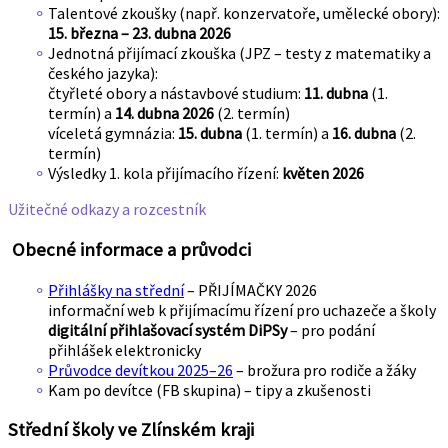
Talentové zkoušky (např. konzervatoře, umělecké obory):
15. března – 23. dubna 2026
Jednotná přijímací zkouška (JPZ – testy z matematiky a
českého jazyka):
čtyřleté obory a nástavbové studium:
11. dubna
(1.
termín) a
14. dubna 2026
(2. termín)
víceletá gymnázia:
15. dubna
(1. termín) a
16. dubna
(2.
termín)
Výsledky 1. kola přijímacího řízení:
květen 2026
Užitečné odkazy a rozcestník
Obecné informace a průvodci
Přihlášky na střední
– PŘIJÍMAČKY 2026
informační web k přijímacímu řízení pro uchazeče a školy
digitální přihlašovací systém DiPSy
– pro podání
přihlášek elektronicky
Průvodce devítkou 2025–26
– brožura pro rodiče a žáky
Kam po devítce (FB skupina) – tipy a zkušenosti
Střední školy ve Zlínském kraji