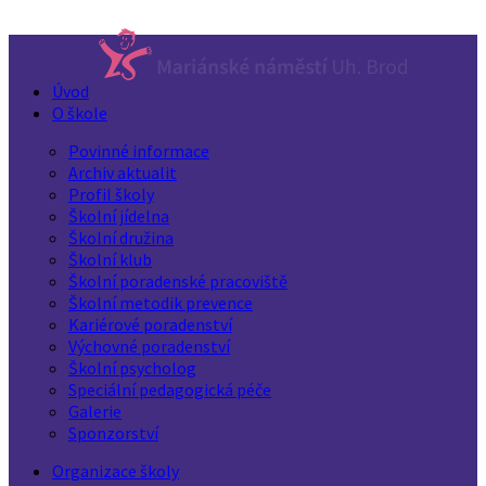
Úvod
O škole
Povinné informace
Archiv aktualit
Profil školy
Školní jídelna
Školní družina
Školní klub
Školní poradenské pracoviště
Školní metodik prevence
Kariérové poradenství
Výchovné poradenství
Školní psycholog
Speciální pedagogická péče
Galerie
Sponzorství
Organizace školy