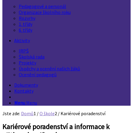
Pedagogové a personál
Organizace školního roku
Rozvrhy
1. třídy
6. třídy
Aktivity
IRPŠ
Školská rada
Projekty
Úspěchy a ocenění našich žáků
Ocenění pedagogů
Dokumenty
Kontakty
Menu
Menu
Jste zde:
Domů
1
/
O škole
2
/
Kariérové poradenství
Kariérové poradenství a informace k