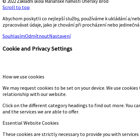
© 2022 Základní škola Mariánské náměstí Uherský Brod
Scroll to top
Abychom poskytli co nejlepší služby, používáme k ukládání a/ne
zpracovávat údaje, jako je chování při procházení nebo jedinečn
Souhlasím
Odmítnout
Nastavení
Cookie and Privacy Settings
How we use cookies
We may request cookies to be set on your device. We use cookies 
relationship with our website.
Click on the different category headings to find out more. You 
and the services we are able to offer.
Essential Website Cookies
These cookies are strictly necessary to provide you with services