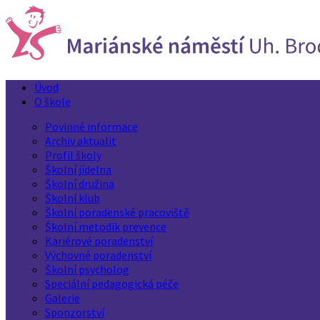
Úvod
O škole
Povinné informace
Archiv aktualit
Profil školy
Školní jídelna
Školní družina
Školní klub
Školní poradenské pracoviště
Školní metodik prevence
Kariérové poradenství
Výchovné poradenství
Školní psycholog
Speciální pedagogická péče
Galerie
Sponzorství