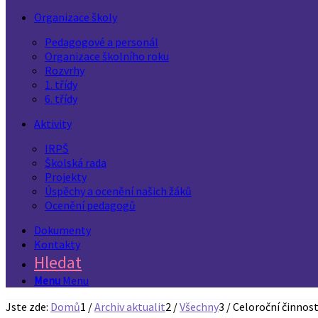
Organizace školy
Pedagogové a personál
Organizace školního roku
Rozvrhy
1. třídy
6. třídy
Aktivity
IRPŠ
Školská rada
Projekty
Úspěchy a ocenění našich žáků
Ocenění pedagogů
Dokumenty
Kontakty
Hledat
Menu
Menu
Jste zde:
Domů
1
/
Archiv aktualit
2
/
Všechny
3
/
Celoroční činnost