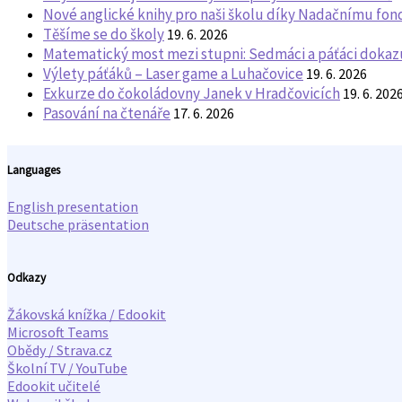
Nové anglické knihy pro naši školu díky Nadačnímu fo
Těšíme se do školy
19. 6. 2026
Matematický most mezi stupni: Sedmáci a páťáci dokazuj
Výlety páťáků – Laser game a Luhačovice
19. 6. 2026
Exkurze do čokoládovny Janek v Hradčovicích
19. 6. 202
Pasování na čtenáře
17. 6. 2026
Languages
English presentation
Deutsche präsentation
Odkazy
Žákovská knížka / Edookit
Microsoft Teams
Obědy / Strava.cz
Školní TV / YouTube
Edookit učitelé