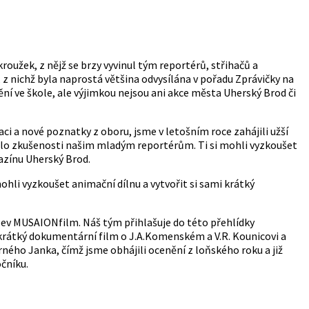
oužek, z nějž se brzy vyvinul tým reportérů, střihačů a
z nichž byla naprostá většina odvysílána v pořadu Zprávičky na
ní ve škole, ale výjimkou nejsou ani akce města Uherský Brod či
i a nové poznatky z oboru, jsme v letošním roce zahájili užší
valo zkušenosti našim mladým reportérům. Ti si mohli vyzkoušet
gazínu Uherský Brod.
ohli vyzkoušet animační dílnu a vytvořit si sami krátký
ev MUSAIONfilm. Náš tým přihlašuje do této přehlídky
, krátký dokumentární film o J.A.Komenském a V.R. Kounicovi a
ého Janka, čímž jsme obhájili ocenění z loňského roku a již
očníku.