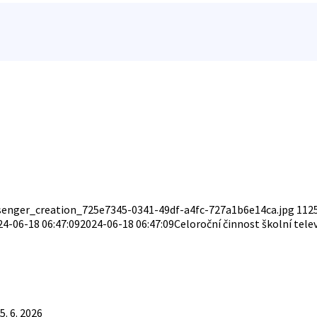
enger_creation_725e7345-0341-49df-a4fc-727a1b6e14ca.jpg
112
24-06-18 06:47:09
2024-06-18 06:47:09
Celoroční činnost školní te
5. 6. 2026