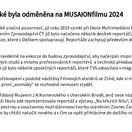
ánské byla odměněna na MUSAIONfilmu 2024
značná pozornost, již roku 2019 vznikl při škole Multimediální kr
ním Zpravodajství ČT již bylo natočeno několik desítek reportáží, 
ze, které s Déčkem spolupracují. Reportáže zachycují především dě
idelně na exkurze do budovy zpravodajství, aby načerpali inspirac
 svých studií a mnoho profesionálních reportérů a techniků předá
e již bylo několik společných reportáží, které TVS odvysílala v ma
překvapení v podobě návštěvy Filmových ateliérů ve Zlíně, kde si m
é první „animáky“ se rozhodně nemuseli stydět.
 pořádaný Muzeem J.A.Komenského v Uherském Brodě, jenž nese náz
aši školu zde reprezentovala reportáž z výstavy „Na březích Nilu“
a pestrou a soustavnou multižánrovou tvorbu oceněním Zvonec Čern
o by chtěli natočit nového a s čím se opět přihlásíme do dalšího r