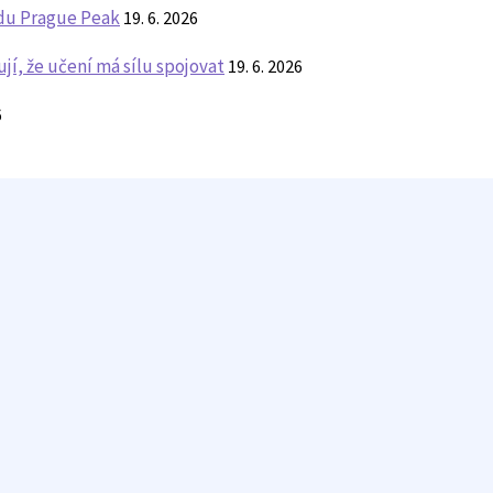
ndu Prague Peak
19. 6. 2026
í, že učení má sílu spojovat
19. 6. 2026
6