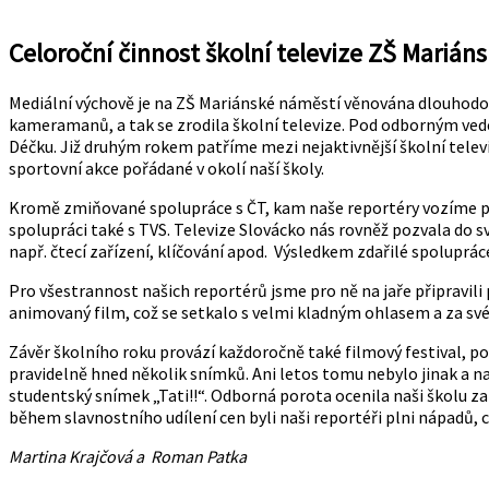
Celoroční činnost školní televize ZŠ Mari
Mediální výchově je na ZŠ Mariánské náměstí věnována dlouhodobě 
kameramanů, a tak se zrodila školní televize. Pod odborným vede
Déčku. Již druhým rokem patříme mezi nejaktivnější školní televi
sportovní akce pořádané v okolí naší školy.
Kromě zmiňované spolupráce s ČT, kam naše reportéry vozíme prav
spolupráci také s TVS. Televize Slovácko nás rovněž pozvala do
např. čtecí zařízení, klíčování apod. Výsledkem zdařilé spoluprác
Pro všestrannost našich reportérů jsme pro ně na jaře připravili 
animovaný film, což se setkalo s velmi kladným ohlasem a za sv
Závěr školního roku provází každoročně také filmový festival,
pravidelně hned několik snímků. Ani letos tomu nebylo jinak a n
studentský snímek „Tati!!“. Odborná porota ocenila naši školu z
během slavnostního udílení cen byli naši reportéři plni nápadů, c
Martina Krajčová a Roman Patka