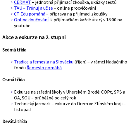
CERMAT
– jednotná přijímací zkouška, ukázky testů
TAU – Trénuj a uč se
– online procvičování
ČT Edu pomáhá
– příprava na přijímací zkoušky
Online doučování
k přijímačkám každé úterý v 18:00 na
youtube
Akce a exkurze na 2. stupni
Sedmá třída
Tradice a řemesla na Slovácku
(říjen) – v rámci Nadačního
fondu
Řemeslo pomáhá
Osmá třída
Exkurze na střední školy v Uherském Brodě: COPt, SPŠ a
OA, SOU – průběžně po celý rok
Technický jarmark – exkurze do firem ve Zlínském kraji –
listopad
Devátá třída