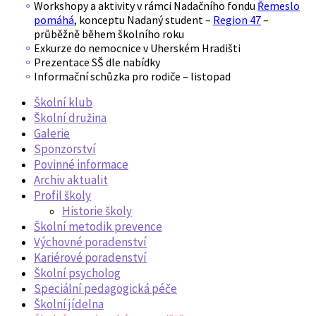
Workshopy a aktivity v rámci Nadačního fondu
Řemeslo
pomáhá
, konceptu Nadaný student –
Region 47
–
průběžně během školního roku
Exkurze do nemocnice v Uherském Hradišti
Prezentace SŠ dle nabídky
Informační schůzka pro rodiče – listopad
Školní klub
Školní družina
Galerie
Sponzorství
Povinné informace
Archiv aktualit
Profil školy
Historie školy
Školní metodik prevence
Výchovné poradenství
Kariérové poradenství
Školní psycholog
Speciální pedagogická péče
Školní jídelna