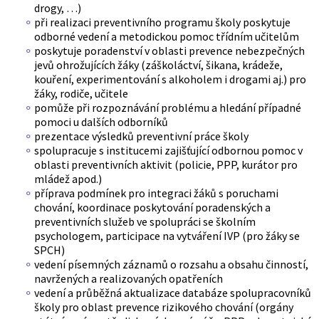
drogy, …)
při realizaci preventivního programu školy poskytuje
odborné vedení a metodickou pomoc třídním učitelům
poskytuje poradenství v oblasti prevence nebezpečných
jevů ohrožujících žáky (záškoláctví, šikana, krádeže,
kouření, experimentování s alkoholem i drogami aj.) pro
žáky, rodiče, učitele
pomůže při rozpoznávání problému a hledání případné
pomoci u dalších odborníků
prezentace výsledků preventivní práce školy
spolupracuje s institucemi zajišťující odbornou pomoc v
oblasti preventivních aktivit (policie, PPP, kurátor pro
mládež apod.)
příprava podmínek pro integraci žáků s poruchami
chování, koordinace poskytování poradenských a
preventivních služeb ve spolupráci se školním
psychologem, participace na vytváření IVP (pro žáky se
SPCH)
vedení písemných záznamů o rozsahu a obsahu činností,
navržených a realizovaných opatřeních
vedení a průběžná aktualizace databáze spolupracovníků
školy pro oblast prevence rizikového chování (orgány