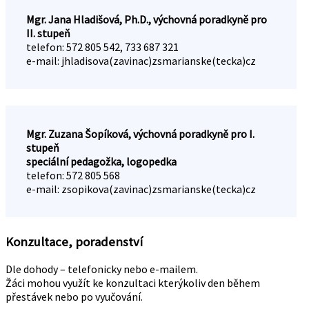
Mgr. Jana Hladišová, Ph.D., v
ýchovná poradkyně pro
II. stupeň
telefon: 572 805 542, 733 687 321
e-mail:
jhladisova(zavinac)zsmarianske(tecka)cz
Mgr. Zuzana Šopíková, v
ýchovná poradkyně pro I.
stupeň
speciální pedagožka, logopedka
telefon: 572 805 568
e-mail:
zsopikova(zavinac)zsmarianske(tecka)cz
Konzultace, poradenství
Dle dohody – telefonicky nebo e-mailem.
Žáci mohou využít ke konzultaci kterýkoliv den během
přestávek nebo po vyučování.