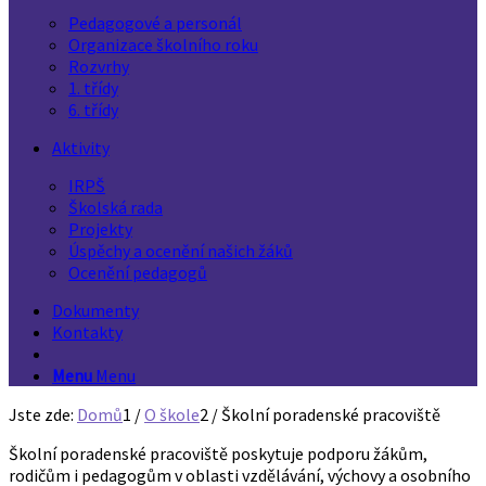
Pedagogové a personál
Organizace školního roku
Rozvrhy
1. třídy
6. třídy
Aktivity
IRPŠ
Školská rada
Projekty
Úspěchy a ocenění našich žáků
Ocenění pedagogů
Dokumenty
Kontakty
Menu
Menu
Jste zde:
Domů
1
/
O škole
2
/
Školní poradenské pracoviště
Školní poradenské pracoviště poskytuje podporu žákům,
rodičům i pedagogům v oblasti vzdělávání, výchovy a osobního