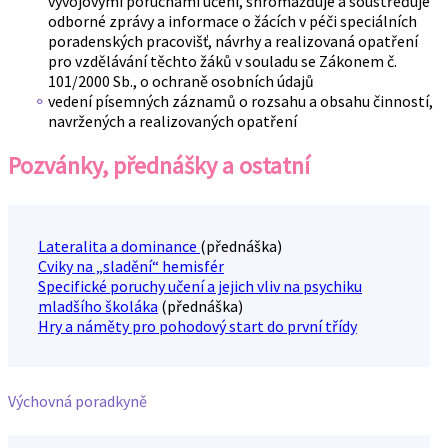
vývojovými poruchami učení, shromažďuje a soustřeďuje
odborné zprávy a informace o žácích v péči speciálních
poradenských pracovišť, návrhy a realizovaná opatření
pro vzdělávání těchto žáků v souladu se Zákonem č.
101/2000 Sb., o ochraně osobních údajů
vedení písemných záznamů o rozsahu a obsahu činností,
navržených a realizovaných opatření
Pozvánky, přednášky a ostatní
Lateralita a dominance
(přednáška)
Cviky na „sladění“ hemisfér
Specifické poruchy učení a jejich vliv na psychiku
mladšího školáka
(přednáška)
Hry a náměty pro pohodový start do první třídy
Výchovná poradkyně