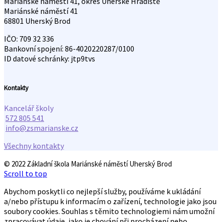
Mariánské náměstí 41, okres Uherské Hradiště
Mariánské náměstí 41
68801 Uherský Brod
IČO: 709 32 336
Bankovní spojení: 86-4020220287/0100
ID datové schránky: jtp9tvs
Kontakty
Kancelář školy
572 805 541
info@zsmarianske.cz
Všechny kontakty
© 2022 Základní škola Mariánské náměstí Uherský Brod
Scroll to top
Abychom poskytli co nejlepší služby, používáme k ukládání
a/nebo přístupu k informacím o zařízení, technologie jako jsou
soubory cookies. Souhlas s těmito technologiemi nám umožní
zpracovávat údaje, jako je chování při procházení nebo