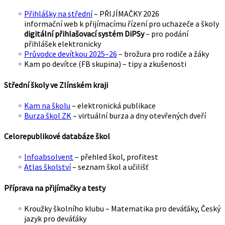
Přihlášky na střední
– PŘIJÍMAČKY 2026
informační web k přijímacímu řízení pro uchazeče a školy
digitální přihlašovací systém DiPSy
– pro podání
přihlášek elektronicky
Průvodce devítkou 2025–26
– brožura pro rodiče a žáky
Kam po devítce (FB skupina) – tipy a zkušenosti
Střední školy ve Zlínském kraji
Kam na školu
– elektronická publikace
Burza škol ZK
– virtuální burza a dny otevřených dveří
Celorepublikové databáze škol
Infoabsolvent
– přehled škol, profitest
Atlas školství
– seznam škol a učilišť
Příprava na přijímačky a testy
Kroužky školního klubu – Matematika pro deváťáky, Český
jazyk pro deváťáky