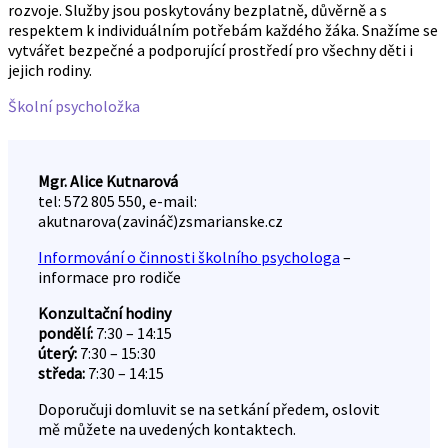
rozvoje. Služby jsou poskytovány bezplatně, důvěrně a s
respektem k individuálním potřebám každého žáka. Snažíme se
vytvářet bezpečné a podporující prostředí pro všechny děti i
jejich rodiny.
Školní psycholožka
Mgr. Alice Kutnarová
tel: 572 805 550, e-mail:
akutnarova(zavináč)zsmarianske.cz
Informování o činnosti školního psychologa
–
informace pro rodiče
Konzultační hodiny
pondělí:
7:30 – 14:15
úterý:
7:30 – 15:30
středa:
7:30 – 14:15
Doporučuji domluvit se na setkání předem, oslovit
mě můžete na uvedených kontaktech.