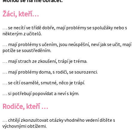
Mohou se na mě obracet:
Žáci, kteří…
… se necítí ve třídě dobře, mají problémy se spolužáky nebo s
některým z učitelů.
… mají problémy s učením, jsou neúspěšní, neví jak se učit, mají
potíže se soustředěním.
… mají strach ze zkoušení, trápí je tréma.
… mají problémy doma, s rodiči, se sourozenci.
… se cítí osamělé, smutné, něco je trápí.
… si potřebují popovídat a neví s kým.
Rodiče, kteří …
… chtějí zkonzultovat otázky vhodného vedení dítěte s
výchovnými obtížemi.