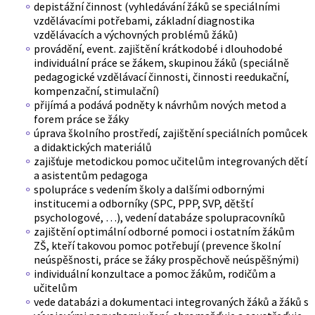
depistážní činnost (vyhledávání žáků se speciálními
vzdělávacími potřebami, základní diagnostika
vzdělávacích a výchovných problémů žáků)
provádění, event. zajištění krátkodobé i dlouhodobé
individuální práce se žákem, skupinou žáků (speciálně
pedagogické vzdělávací činnosti, činnosti reedukační,
kompenzační, stimulační)
přijímá a podává podněty k návrhům nových metod a
forem práce se žáky
úprava školního prostředí, zajištění speciálních pomůcek
a didaktických materiálů
zajišťuje metodickou pomoc učitelům integrovaných dětí
a asistentům pedagoga
spolupráce s vedením školy a dalšími odbornými
institucemi a odborníky (SPC, PPP, SVP, dětští
psychologové, …), vedení databáze spolupracovníků
zajištění optimální odborné pomoci i ostatním žákům
ZŠ, kteří takovou pomoc potřebují (prevence školní
neúspěšnosti, práce se žáky prospěchově neúspěšnými)
individuální konzultace a pomoc žákům, rodičům a
učitelům
vede databázi a dokumentaci integrovaných žáků a žáků s