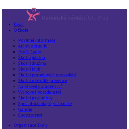
Úvod
O škole
Povinné informace
Archiv aktualit
Profil školy
Školní jídelna
Školní družina
Školní klub
Školní poradenské pracoviště
Školní metodik prevence
Kariérové poradenství
Výchovné poradenství
Školní psycholog
Speciální pedagogická péče
Galerie
Sponzorství
Organizace školy