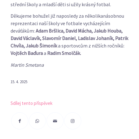
střední školy a mladší děti si užily krásný fotbal.
Děkujeme bohužel již naposledy za několikanásobnou
reprezentaci naší školy ve fotbale vycházejícím
deváťákům:
Adam Bršlica, David Mácha, Jakub Houba,
David Václavík, Slavomír Daniel, Ladislav Johaník, Patrik
Chvíla, Jakub Šimoník
a sportovcům z nižších ročníků:
Vojtěch Baďura
a
Radim Smolčák.
Martin Smetana
15. 4. 2025
Sdílej tento příspěvek