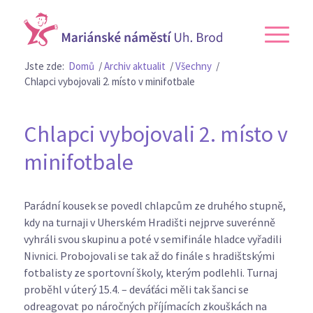
Jste zde:
Domů
/
Archiv aktualit
/
Všechny
/
Chlapci vybojovali 2. místo v minifotbale
Chlapci vybojovali 2. místo v
minifotbale
Parádní kousek se povedl chlapcům ze druhého stupně,
kdy na turnaji v Uherském Hradišti nejprve suverénně
vyhráli svou skupinu a poté v semifinále hladce vyřadili
Nivnici. Probojovali se tak až do finále s hradištskými
fotbalisty ze sportovní školy, kterým podlehli. Turnaj
proběhl v úterý 15.4. – deváťáci měli tak šanci se
odreagovat po náročných příjímacích zkouškách na