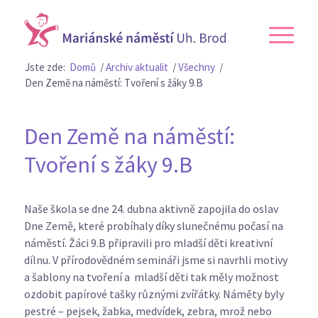
Jste zde:
Domů
/
Archiv aktualit
/
Všechny
/
Den Země na náměstí: Tvoření s žáky 9.B
Den Země na náměstí:
Tvoření s žáky 9.B
Naše škola se dne 24. dubna aktivně zapojila do oslav
Dne Země, které probíhaly díky slunečnému počasí na
náměstí. Žáci 9.B připravili pro mladší děti kreativní
dílnu. V přírodovědném semináři jsme si navrhli motivy
a šablony na tvoření a mladší děti tak měly možnost
ozdobit papírové tašky různými zvířátky. Náměty byly
pestré – pejsek, žabka, medvídek, zebra, mrož nebo