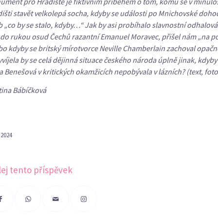
ment pro Hradiště je fiktivním příběhem o tom, komu se v minulo
išti stavět velkolepá socha, kdyby se události po Mnichovské doho
 „co by se stalo, kdyby…“ Jak by asi probíhalo slavnostní odhalov
 do rukou osud Čechů razantní Emanuel Moravec, přišel nám „na pom
o kdyby se britský mírotvorce Neville Chamberlain zachoval opačně
víjela by se celá dějinná situace českého národa úplně jinak, kdyb
 Benešová v kritických okamžicích nepobývala v lázních? (text, fot
tina Bábíčková
. 2024
lej tento příspěvek