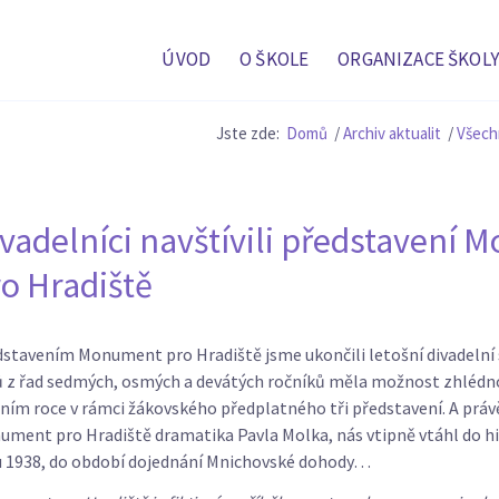
ÚVOD
O ŠKOLE
ORGANIZACE ŠKOLY
Jste zde:
Domů
/
Archiv aktualit
/
Všech
vadelníci navštívili představení
o Hradiště
stavením Monument pro Hradiště jsme ukončili letošní divadelní
ů z řad sedmých, osmých a devátých ročníků měla možnost zhlédn
ním roce v rámci žákovského předplatného tři představení. A právě
ment pro Hradiště dramatika Pavla Molka, nás vtipně vtáhl do hi
u 1938, do období dojednání Mnichovské dohody…