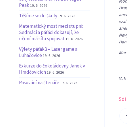
Monu
Peak
19. 6. 2026
Hrad
aneb
Těšíme se do školy
19. 6. 2026
vzal
Matematický most mezi stupni:
aneb
Sedmáci a páťáci dokazují, že
Nevy
učení má sílu spojovat
19. 6. 2026
Hana
Výlety páťáků – Laser game a
Mar
Luhačovice
19. 6. 2026
Exkurze do čokoládovny Janek v
Hradčovicích
19. 6. 2026
30. 5
Pasování na čtenáře
17. 6. 2026
Sdí