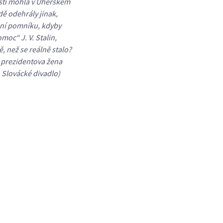
sti mohla v Uherském
dě odehrály jinak,
ání pomníku, kdyby
oc“ J. V. Stalin,
, než se reálně stalo?
y prezidentova žena
o Slovácké divadlo)