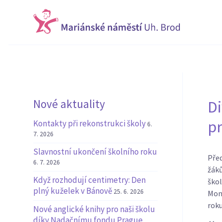
Nové aktuality
Di
pr
Kontakty při rekonstrukci školy
6.
7. 2026
Slavnostní ukončení školního roku
Před
6. 7. 2026
žák
Když rozhodují centimetry: Den
škol
plný kuželek v Bánově
25. 6. 2026
Monu
rok
Nové anglické knihy pro naši školu
díky Nadačnímu fondu Prague