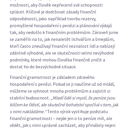
možnosti, aby člověk nepřecenil své schopnosti
splácet. Klíčové je dodržovat zásady finanční
odpovědnosti, jako například tvorbu rezervy,
promyšlené hospodaření s penězi a plánování výdajů
tak, aby nedošlo k finančním problémům. Zároveň jsme
se zaměřili na to, jak nenaletět lichvářům a šmejdům,
kteří často zneužívají finanční neznalost lidí a nabízejí
zdánlivě výhodné, ale ve skutečnosti velmi nevýhodné
podmínky, které mohou člověka finančně zničit a
dostat ho do bezvýchodné situace.
Finanční gramotnost je základem zdravého
hospodaření s penězi. Pokud se ji naučíme už od mládí,
můžeme se vyhnout mnoha problémům a zajistit si
stabilní budoucnost. „
Mladí lidé si myslí, že peníze jsou
klíčem ke štěstí, ale skutečné bohatství spočívá v tom, jak
s nimi nakládáme.“
Tento výrok vystihuje podstatu
finanční gramotnosti – nejde jen o to peníze mít, ale
vědět, jak s nimi správně zacházet, aby přinášely nejen