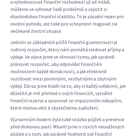
a vyhodnocovat finanční rozhodnutí už od mládí,
můžeme se vyhnout řadě problémů a zajistit si
dlouhodobou finanční stabilitu. To je zásadní nejen pro
osobní pohodu, ale také pro schopnost reagovat na
nečekané životní situace.
Jedním ze základních pilířů finanční gramotnosti je
rodinný rozpočet, který nám pomáhá sledovat příjmy a
výdaje. Ve výuce jsme se věnovali tomu, jak správně
plánovat rozpočet, aby odpovídal finančním
možnostem každé domácnosti, a jak efektivně
rozlišovat mezi povinnými, nezbytnými a zbytnými
výdaji. Důraz jsme kladli na to, aby si každý uvědomil, jak
důležité je mít přehled o svých financích, vytvářet
finanční rezervu a vyvarovat se impulzivním nákupům,
které mohou vést k zbytečnému zadlužení.
Významným bodem byla také otázka půjček a prevence
před dluhovou pastí. Mluvili jsme o rizicích neuvážených
půjček a o tom, jak správně hodnotit své finanční