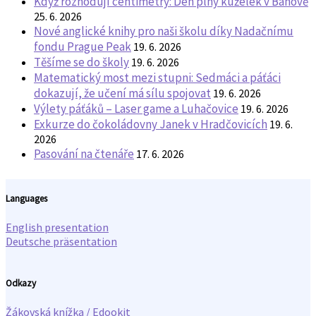
Když rozhodují centimetry: Den plný kuželek v Bánově
25. 6. 2026
Nové anglické knihy pro naši školu díky Nadačnímu
fondu Prague Peak
19. 6. 2026
Těšíme se do školy
19. 6. 2026
Matematický most mezi stupni: Sedmáci a páťáci
dokazují, že učení má sílu spojovat
19. 6. 2026
Výlety páťáků – Laser game a Luhačovice
19. 6. 2026
Exkurze do čokoládovny Janek v Hradčovicích
19. 6.
2026
Pasování na čtenáře
17. 6. 2026
Languages
English presentation
Deutsche präsentation
Odkazy
Žákovská knížka / Edookit