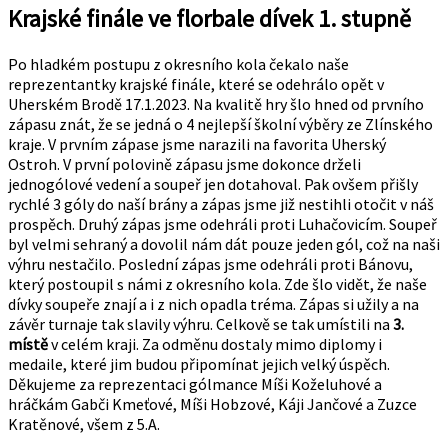
Krajské finále ve florbale dívek 1. stupně
Po hladkém postupu z okresního kola čekalo naše
reprezentantky krajské finále, které se odehrálo opět v
Uherském Brodě 17.1.2023. Na kvalitě hry šlo hned od prvního
zápasu znát, že se jedná o 4 nejlepší školní výběry ze Zlínského
kraje. V prvním zápase jsme narazili na favorita Uherský
Ostroh. V první polovině zápasu jsme dokonce drželi
jednogólové vedení a soupeř jen dotahoval. Pak ovšem přišly
rychlé 3 góly do naší brány a zápas jsme již nestihli otočit v náš
prospěch. Druhý zápas jsme odehráli proti Luhačovicím. Soupeř
byl velmi sehraný a dovolil nám dát pouze jeden gól, což na naši
výhru nestačilo. Poslední zápas jsme odehráli proti Bánovu,
který postoupil s námi z okresního kola. Zde šlo vidět, že naše
dívky soupeře znají a i z nich opadla tréma. Zápas si užily a na
závěr turnaje tak slavily výhru. Celkově se tak umístili na
3.
místě
v celém kraji. Za odměnu dostaly mimo diplomy i
medaile, které jim budou připomínat jejich velký úspěch.
Děkujeme za reprezentaci gólmance Míši Koželuhové a
hráčkám Gabči Kmeťové, Míši Hobzové, Káji Jančové a Zuzce
Kratěnové, všem z 5.A.