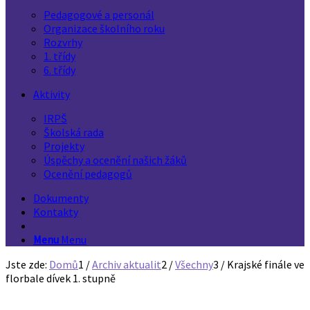
Pedagogové a personál
Organizace školního roku
Rozvrhy
1. třídy
6. třídy
Aktivity
IRPŠ
Školská rada
Projekty
Úspěchy a ocenění našich žáků
Ocenění pedagogů
Dokumenty
Kontakty
Menu
Menu
Jste zde:
Domů
1
/
Archiv aktualit
2
/
Všechny
3
/
Krajské finále ve
florbale dívek 1. stupně