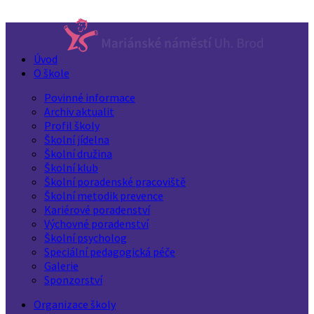
Úvod
O škole
Povinné informace
Archiv aktualit
Profil školy
Školní jídelna
Školní družina
Školní klub
Školní poradenské pracoviště
Školní metodik prevence
Kariérové poradenství
Výchovné poradenství
Školní psycholog
Speciální pedagogická péče
Galerie
Sponzorství
Organizace školy