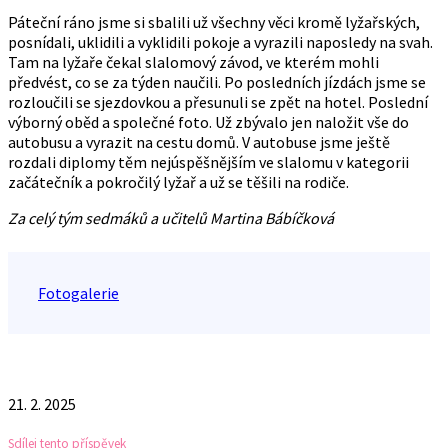
Páteční ráno jsme si sbalili už všechny věci kromě lyžařských,
posnídali, uklidili a vyklidili pokoje a vyrazili naposledy na svah.
Tam na lyžaře čekal slalomový závod, ve kterém mohli
předvést, co se za týden naučili. Po posledních jízdách jsme se
rozloučili se sjezdovkou a přesunuli se zpět na hotel. Poslední
výborný oběd a společné foto. Už zbývalo jen naložit vše do
autobusu a vyrazit na cestu domů. V autobuse jsme ještě
rozdali diplomy těm nejúspěšnějším ve slalomu v kategorii
začátečník a pokročilý lyžař a už se těšili na rodiče.
Za celý tým sedmáků a učitelů Martina Bábíčková
Fotogalerie
21. 2. 2025
Sdílej tento příspěvek