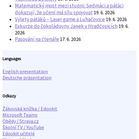
Matematický most mezi stupni: Sedmáci a páťáci
dokazují, že učení má sílu spojovat
19. 6. 2026
Výlety páťáků – Laser game a Luhačovice
19. 6. 2026
Exkurze do čokoládovny Janek v Hradčovicích
19. 6.
2026
Pasování na čtenáře
17. 6. 2026
Languages
English presentation
Deutsche präsentation
Odkazy
Žákovská knížka / Edookit
Microsoft Teams
Obědy / Strava.cz
Školní TV / YouTube
Edookit učitelé