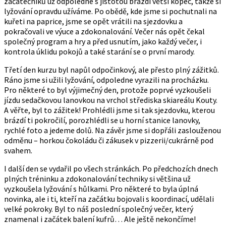
začátečníků už odpoledne s jistotou brázdí větší kopec, takže si
lyžování opravdu užíváme. Po obědě, kde jsme si pochutnali na
kuřeti na paprice, jsme se opět vrátili na sjezdovku a
pokračovali ve výuce a zdokonalování. Večer nás opět čekal
společný program a hry a před usnutím, jako každý večer, i
kontrola úklidu pokojů a také starání se o první marody.
Třetí den kurzu byl napůl odpočinkový, ale přesto plný zážitků.
Ráno jsme si užili lyžování, odpoledne vyrazili na procházku.
Pro některé to byl výjimečný den, protože poprvé vyzkoušeli
jízdu sedačkovou lanovkou na vrchol střediska skiareálu Kouty.
A věřte, byl to zážitek! Prohlédli jsme si tak sjezdovku, kterou
brázdí ti pokročilí, porozhlédli se u horní stanice lanovky,
rychlé foto a jedeme dolů. Na závěr jsme si dopřáli zaslouženou
odměnu – horkou čokoládu či zákusek v pizzerii/cukrárně pod
svahem.
I další den se vydařil po všech stránkách. Po předchozích dnech
plných tréninku a zdokonalování techniky si většina už
vyzkoušela lyžování s hůlkami. Pro některé to byla úplná
novinka, ale i ti, kteří na začátku bojovali s koordinací, udělali
velké pokroky. Byl to náš poslední společný večer, který
znamenal i začátek balení kufrů… Ale ještě nekončíme!