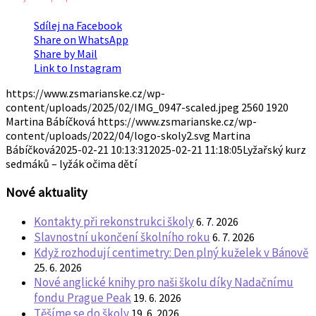
Sdílej na Facebook
Share on WhatsApp
Share by Mail
Link to Instagram
https://www.zsmarianske.cz/wp-
content/uploads/2025/02/IMG_0947-scaled.jpeg
2560
1920
Martina Bábíčková
https://www.zsmarianske.cz/wp-
content/uploads/2022/04/logo-skoly2.svg
Martina
Bábíčková
2025-02-21 10:13:31
2025-02-21 11:18:05
Lyžařský kurz
sedmáků – lyžák očima dětí
Nové aktuality
Kontakty při rekonstrukci školy
6. 7. 2026
Slavnostní ukončení školního roku
6. 7. 2026
Když rozhodují centimetry: Den plný kuželek v Bánově
25. 6. 2026
Nové anglické knihy pro naši školu díky Nadačnímu
fondu Prague Peak
19. 6. 2026
Těšíme se do školy
19. 6. 2026