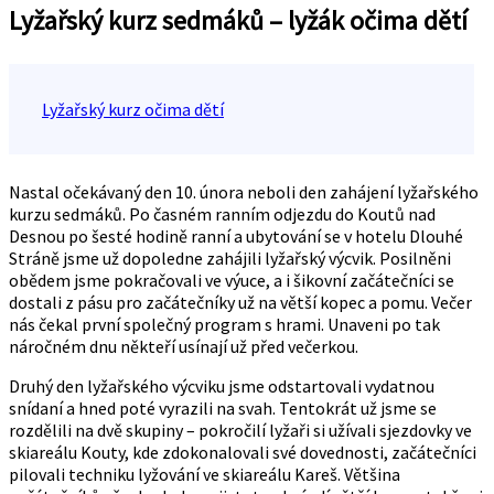
Lyžařský kurz sedmáků – lyžák očima dětí
Lyžařský kurz očima dětí
Nastal očekávaný den 10. února neboli den zahájení lyžařského
kurzu sedmáků. Po časném ranním odjezdu do Koutů nad
Desnou po šesté hodině ranní a ubytování se v hotelu Dlouhé
Stráně jsme už dopoledne zahájili lyžařský výcvik. Posilněni
obědem jsme pokračovali ve výuce, a i šikovní začátečníci se
dostali z pásu pro začátečníky už na větší kopec a pomu. Večer
nás čekal první společný program s hrami. Unaveni po tak
náročném dnu někteří usínají už před večerkou.
Druhý den lyžařského výcviku jsme odstartovali vydatnou
snídaní a hned poté vyrazili na svah. Tentokrát už jsme se
rozdělili na dvě skupiny – pokročilí lyžaři si užívali sjezdovky ve
skiareálu Kouty, kde zdokonalovali své dovednosti, začátečníci
pilovali techniku lyžování ve skiareálu Kareš. Většina