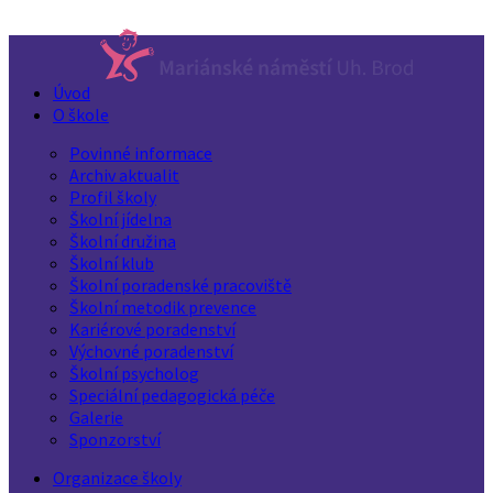
Úvod
O škole
Povinné informace
Archiv aktualit
Profil školy
Školní jídelna
Školní družina
Školní klub
Školní poradenské pracoviště
Školní metodik prevence
Kariérové poradenství
Výchovné poradenství
Školní psycholog
Speciální pedagogická péče
Galerie
Sponzorství
Organizace školy