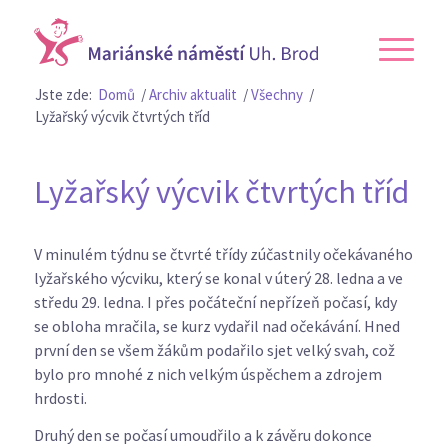
Jste zde:
Domů
/
Archiv aktualit
/
Všechny
/
Lyžařský výcvik čtvrtých tříd
Lyžařský výcvik čtvrtých tříd
V minulém týdnu se čtvrté třídy zúčastnily očekávaného
lyžařského výcviku, který se konal v úterý 28. ledna a ve
středu 29. ledna. I přes počáteční nepřízeň počasí, kdy
se obloha mračila, se kurz vydařil nad očekávání. Hned
první den se všem žákům podařilo sjet velký svah, což
bylo pro mnohé z nich velkým úspěchem a zdrojem
hrdosti.
Druhý den se počasí umoudřilo a k závěru dokonce