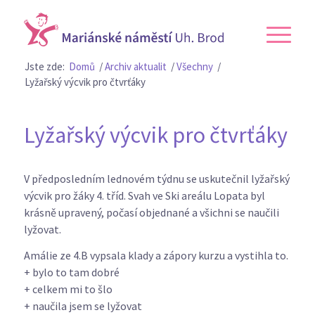
Jste zde:
Domů
/
Archiv aktualit
/
Všechny
/
Lyžařský výcvik pro čtvrťáky
Lyžařský výcvik pro čtvrťáky
V předposledním lednovém týdnu se uskutečnil lyžařský
výcvik pro žáky 4. tříd. Svah ve Ski areálu Lopata byl
krásně upravený, počasí objednané a všichni se naučili
lyžovat.
Amálie ze 4.B vypsala klady a zápory kurzu a vystihla to.
+ bylo to tam dobré
+ celkem mi to šlo
+ naučila jsem se lyžovat