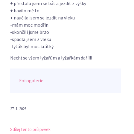
+ přestala jsem se bát a jezdit z výšky
+ bavilo mě to
+ naučila jsem se jezdit na vleku
-mám moc modřin
-skončili jsme brzo
-spadla jsem z vleku
-lyžák byl moc krátký
Nechť se všem lyžařům a lyžařkám daří!!!
Fotogalerie
27. 1. 2026
Sdílej tento příspěvek