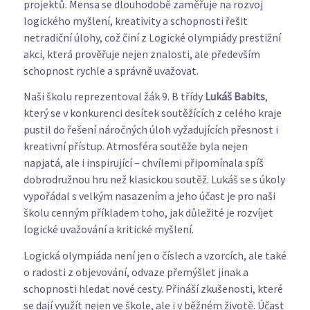
projektů. Mensa se dlouhodobě zaměřuje na rozvoj
logického myšlení, kreativity a schopnosti řešit
netradiční úlohy, což činí z Logické olympiády prestižní
akci, která prověřuje nejen znalosti, ale především
schopnost rychle a správně uvažovat.
Naši školu reprezentoval žák 9. B třídy
Lukáš Babits
,
který se v konkurenci desítek soutěžících z celého kraje
pustil do řešení náročných úloh vyžadujících přesnost i
kreativní přístup. Atmosféra soutěže byla nejen
napjatá, ale i inspirující – chvílemi připomínala spíš
dobrodružnou hru než klasickou soutěž. Lukáš se s úkoly
vypořádal s velkým nasazením a jeho účast je pro naši
školu cenným příkladem toho, jak důležité je rozvíjet
logické uvažování a kritické myšlení.
Logická olympiáda není jen o číslech a vzorcích, ale také
o radosti z objevování, odvaze přemýšlet jinak a
schopnosti hledat nové cesty. Přináší zkušenosti, které
se dají využít nejen ve škole, ale i v běžném životě. Účast