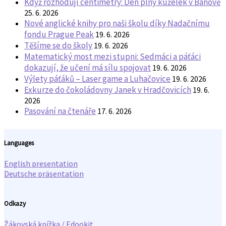
Když rozhodují centimetry: Den plný kuželek v Bánově
25. 6. 2026
Nové anglické knihy pro naši školu díky Nadačnímu
fondu Prague Peak
19. 6. 2026
Těšíme se do školy
19. 6. 2026
Matematický most mezi stupni: Sedmáci a páťáci
dokazují, že učení má sílu spojovat
19. 6. 2026
Výlety páťáků – Laser game a Luhačovice
19. 6. 2026
Exkurze do čokoládovny Janek v Hradčovicích
19. 6.
2026
Pasování na čtenáře
17. 6. 2026
Languages
English presentation
Deutsche präsentation
Odkazy
Žákovská knížka / Edookit