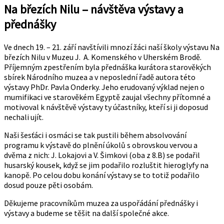
Na březích Nilu – návštěva výstavy a
přednášky
Ve dnech 19. – 21. září navštívili mnozí žáci naší školy výstavu Na
březích Nilu v Muzeu J. A. Komenského v Uherském Brodě.
Příjemným zpestřením byla přednáška kurátora starověkých
sbírek Národního muzea a v neposlední řadě autora této
výstavy PhDr. Pavla Onderky. Jeho erudovaný výklad nejen o
mumifikaci ve starověkém Egyptě zaujal všechny přítomné a
motivoval k návštěvě výstavy ty účastníky, kteří si ji doposud
nechali ujít.
Naši šesťáci i osmáci se tak pustili během absolvování
programu k výstavě do plnění úkolů s obrovskou vervou a
dvěma z nich: J. Lokajovi a V. Šimkovi (oba z 8.B) se podařil
husarský kousek, když se jim podařilo rozluštit hieroglyfy na
kanopě. Po celou dobu konání výstavy se to totiž podařilo
dosud pouze pěti osobám.
Děkujeme pracovníkům muzea za uspořádání přednášky i
výstavy a budeme se těšit na další společné akce.