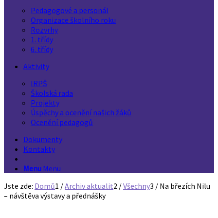
Pedagogové a personál
Organizace školního roku
Rozvrhy
1. třídy
6. třídy
Aktivity
IRPŠ
Školská rada
Projekty
Úspěchy a ocenění našich žáků
Ocenění pedagogů
Dokumenty
Kontakty
Menu
Menu
Jste zde:
Domů
1
/
Archiv aktualit
2
/
Všechny
3
/
Na březích Nilu
– návštěva výstavy a přednášky