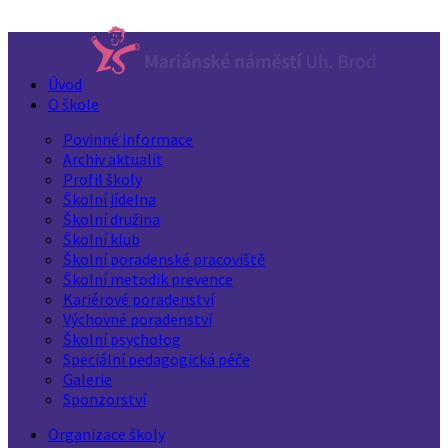
Úvod
O škole
Povinné informace
Archiv aktualit
Profil školy
Školní jídelna
Školní družina
Školní klub
Školní poradenské pracoviště
Školní metodik prevence
Kariérové poradenství
Výchovné poradenství
Školní psycholog
Speciální pedagogická péče
Galerie
Sponzorství
Organizace školy