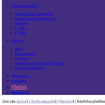
Organizace školy
Pedagogové a personál
Organizace školního roku
Rozvrhy
1. třídy
6. třídy
Aktivity
IRPŠ
Školská rada
Projekty
Úspěchy a ocenění našich žáků
Ocenění pedagogů
Dokumenty
Kontakty
Hledat
Menu
Menu
Jste zde:
Domů
1
/
Archiv aktualit
2
/
Všechny
3
/
Návštěva předško