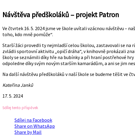
Návštěva předškoláků – projekt Patron
Ve čtvrtek 16. 5. 2024 jsme ve škole uvítali vzácnou návštěvu – n
toho, kdo mně pomůže“.
Starší žáci provedli ty nejmladší celou školou, zastavovali se na 
zvládli sportovní aktivitu „opičí dráha“, v knihovně prokázali z
školy se seznámili díky hře na bubínky a při hraní postřehové hr
odpoledne díky svým novým starším kamarádům, a ani se jim nestý
Na další návštěvu předškoláků v naší škole se budeme těšit ve čtvr
Kateřina Janků
17. 5. 2024
Sdílej tento příspěvek
Sdílej na Facebook
Share on WhatsApp
Share by Mail