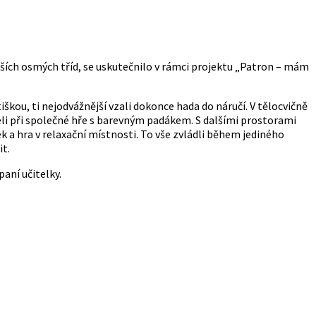
nějších osmých tříd, se uskutečnilo v rámci projektu „Patron – mám
iškou, ti nejodvážnější vzali dokonce hada do náručí. V tělocvičně
šeli při společné hře s barevným padákem. S dalšími prostorami
 a hra v relaxační místnosti. To vše zvládli během jediného
it.
paní učitelky.