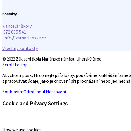
Kontakty
Kancelář školy
572 805 541
info@zsmarianske.cz
Všechny kontakty
© 2022 Základní škola Mariánské náměstí Uherský Brod
Scroll to top
Abychom poskytli co nejlepší služby, používáme k ukládání a/ne
zpracovávat údaje, jako je chování při procházení nebo jedinečn
Souhlasím
Odmítnout
Nastavení
Cookie and Privacy Settings
How we use cookies