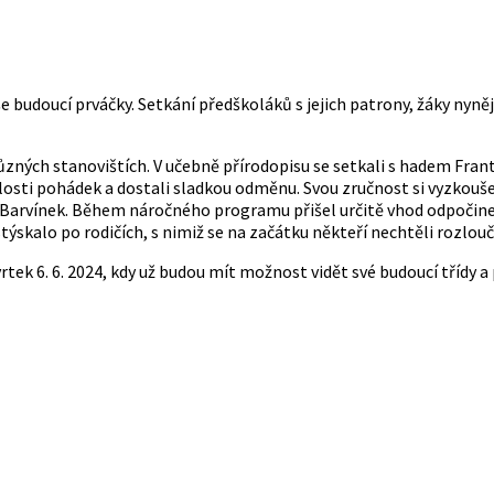
aše budoucí prváčky. Setkání předškoláků s jejich patrony, žáky ny
různých stanovištích. V učebně přírodopisu se setkali s hadem Frant
nalosti pohádek a dostali sladkou odměnu. Svou zručnost si vyzkou
y Barvínek. Během náročného programu přišel určitě vhod odpočinek
skalo po rodičích, s nimiž se na začátku někteří nechtěli rozlouč
tek 6. 6. 2024, kdy už budou mít možnost vidět své budoucí třídy a 