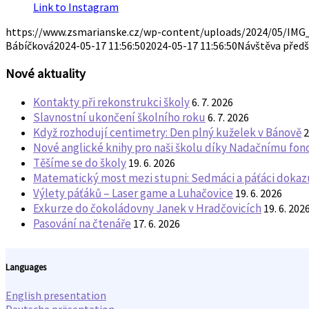
Link to Instagram
https://www.zsmarianske.cz/wp-content/uploads/2024/05/IMG_
Bábíčková
2024-05-17 11:56:50
2024-05-17 11:56:50
Návštěva předš
Nové aktuality
Kontakty při rekonstrukci školy
6. 7. 2026
Slavnostní ukončení školního roku
6. 7. 2026
Když rozhodují centimetry: Den plný kuželek v Bánově
2
Nové anglické knihy pro naši školu díky Nadačnímu fo
Těšíme se do školy
19. 6. 2026
Matematický most mezi stupni: Sedmáci a páťáci dokazuj
Výlety páťáků – Laser game a Luhačovice
19. 6. 2026
Exkurze do čokoládovny Janek v Hradčovicích
19. 6. 202
Pasování na čtenáře
17. 6. 2026
Languages
English presentation
Deutsche präsentation