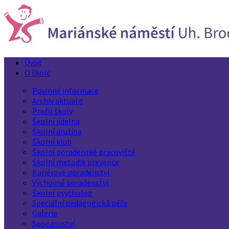
Úvod
O škole
Povinné informace
Archiv aktualit
Profil školy
Školní jídelna
Školní družina
Školní klub
Školní poradenské pracoviště
Školní metodik prevence
Kariérové poradenství
Výchovné poradenství
Školní psycholog
Speciální pedagogická péče
Galerie
Sponzorství