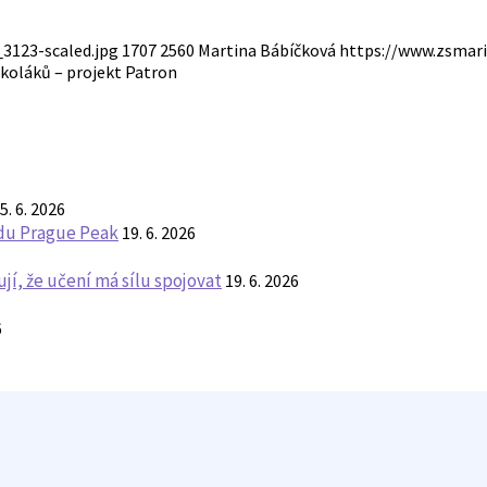
3123-scaled.jpg
1707
2560
Martina Bábíčková
https://www.zsmari
koláků – projekt Patron
5. 6. 2026
ndu Prague Peak
19. 6. 2026
í, že učení má sílu spojovat
19. 6. 2026
6