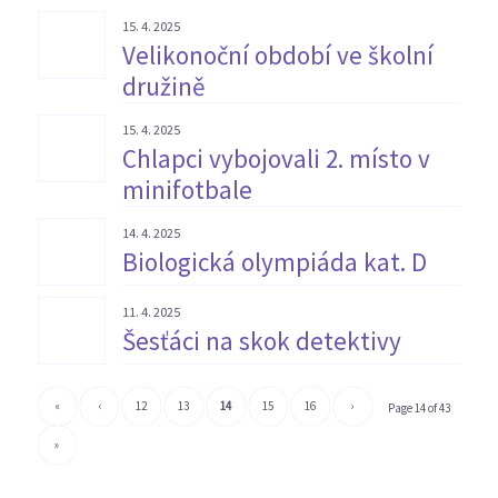
15. 4. 2025
Velikonoční období ve školní
družině
15. 4. 2025
Chlapci vybojovali 2. místo v
minifotbale
14. 4. 2025
Biologická olympiáda kat. D
11. 4. 2025
Šesťáci na skok detektivy
«
‹
12
13
14
15
16
›
Page 14 of 43
»