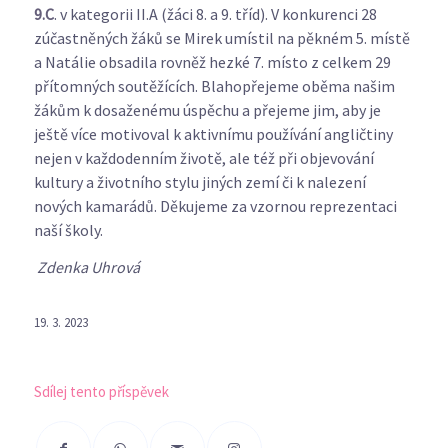
9.C
. v kategorii II.A (žáci 8. a 9. tříd). V konkurenci 28
zúčastněných žáků se Mirek umístil na pěkném 5. místě
a Natálie obsadila rovněž hezké 7. místo z celkem 29
přítomných soutěžících. Blahopřejeme oběma našim
žákům k dosaženému úspěchu a přejeme jim, aby je
ještě více motivoval k aktivnímu používání angličtiny
nejen v každodenním životě, ale též při objevování
kultury a životního stylu jiných zemí či k nalezení
nových kamarádů. Děkujeme za vzornou reprezentaci
naší školy.
Zdenka Uhrová
19. 3. 2023
Sdílej tento příspěvek