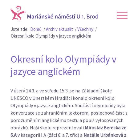
Jste zde:
Domů
/
Archiv aktualit
/
Všechny
/
Okresní kolo Olympiády v jazyce anglickém
Okresní kolo Olympiády v
jazyce anglickém
V úterý 14.3. a ve středu 15.3. se na Základní škole
UNESCO v Uherském Hradišti konalo okresní kolo
Olympiády v jazyce anglickém. Součástí olympiády byla
konverzace se zahraničním lektorem, poslechová část s
porozuměním anglickému textu a popis vylosovaných
obrázků. Naši školu reprezentovali
Miroslav Berecka ze
6.A
v kategorii I.A (žáci 6. a 7. tříd) a
Natálie Urbánková z