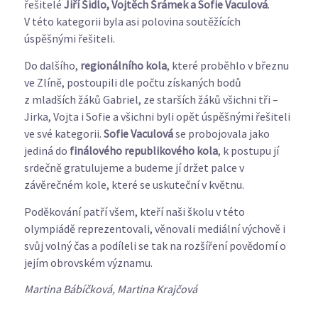
řešitelé
Jiří Šidlo, Vojtěch Šrámek a Sofie Vaculová
.
V této kategorii byla asi polovina soutěžících
úspěšnými řešiteli.
Do dalšího,
regionálního kola
, které proběhlo v březnu
ve Zlíně, postoupili dle počtu získaných bodů
z mladších žáků Gabriel, ze starších žáků všichni tři –
Jirka, Vojta i Sofie a všichni byli opět úspěšnými řešiteli
ve své kategorii.
Sofie Vaculová
se probojovala jako
jediná do
finálového republikového kola
, k postupu jí
srdečně gratulujeme a budeme jí držet palce v
závěrečném kole, které se uskuteční v květnu.
Poděkování patří všem, kteří naši školu v této
olympiádě reprezentovali, věnovali mediální výchově i
svůj volný čas a podíleli se tak na rozšíření povědomí o
jejím obrovském významu.
Martina Bábíčková, Martina Krajčová