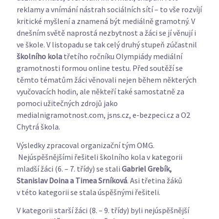
reklamy a vnímání nástrah sociálních sítí – to vše rozvíjí
kritické myšlení a znamená být mediálně gramotný. V
dnešním světě naprostá nezbytnost a žáci se jí věnují i
ve škole. V listopadu se tak celý druhý stupeň zúčastnil
školního kola
třetího ročníku Olympiády mediální
gramotnosti formou online testu. Před soutěží se
těmto tématům žáci věnovali nejen během některých
vyučovacích hodin, ale někteří také samostatně za
pomoci užitečných zdrojů jako
medialnigramotnost.com, jsns.cz, e-bezpeci.cz a O2
Chytrá škola.
Výsledky zpracoval organizační tým OMG.
Nejúspěšnějšími řešiteli školního kola v kategorii
mladší žáci (6. – 7. třídy) se stali
Gabriel Grebík,
Stanislav Doina a Timea Srníková
. Asi třetina žáků
v této kategorii se stala úspěšnými řešiteli.
V kategorii starší žáci (8. – 9. třídy) byli nejúspěšnější