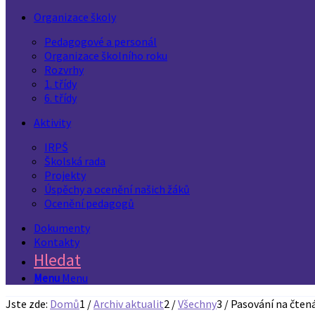
Organizace školy
Pedagogové a personál
Organizace školního roku
Rozvrhy
1. třídy
6. třídy
Aktivity
IRPŠ
Školská rada
Projekty
Úspěchy a ocenění našich žáků
Ocenění pedagogů
Dokumenty
Kontakty
Hledat
Menu
Menu
Jste zde:
Domů
1
/
Archiv aktualit
2
/
Všechny
3
/
Pasování na čten