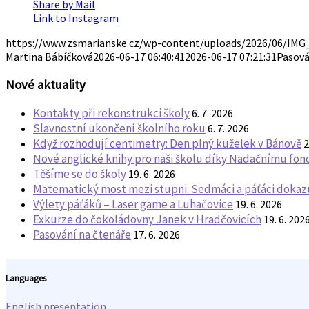
Share by Mail
Link to Instagram
https://www.zsmarianske.cz/wp-content/uploads/2026/06/IMG_
Martina Bábíčková
2026-06-17 06:40:41
2026-06-17 07:21:31
Pasová
Nové aktuality
Kontakty při rekonstrukci školy
6. 7. 2026
Slavnostní ukončení školního roku
6. 7. 2026
Když rozhodují centimetry: Den plný kuželek v Bánově
2
Nové anglické knihy pro naši školu díky Nadačnímu fo
Těšíme se do školy
19. 6. 2026
Matematický most mezi stupni: Sedmáci a páťáci dokazuj
Výlety páťáků – Laser game a Luhačovice
19. 6. 2026
Exkurze do čokoládovny Janek v Hradčovicích
19. 6. 202
Pasování na čtenáře
17. 6. 2026
Languages
English presentation