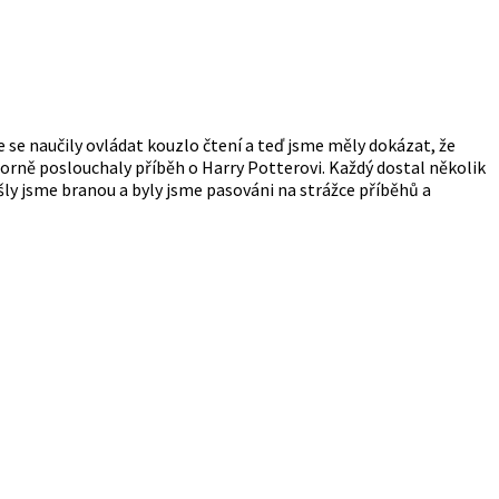
sme se naučily ovládat kouzlo čtení a teď jsme měly dokázat, že
orně poslouchaly příběh o Harry Potterovi. Každý dostal několik
rošly jsme branou a byly jsme pasováni na strážce příběhů a