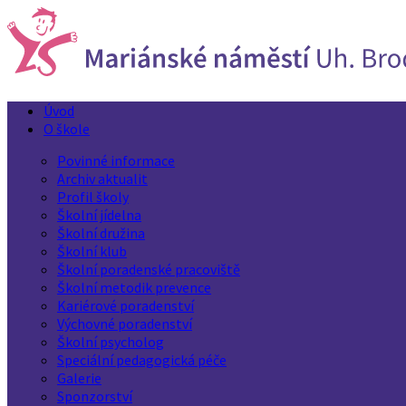
Úvod
O škole
Povinné informace
Archiv aktualit
Profil školy
Školní jídelna
Školní družina
Školní klub
Školní poradenské pracoviště
Školní metodik prevence
Kariérové poradenství
Výchovné poradenství
Školní psycholog
Speciální pedagogická péče
Galerie
Sponzorství