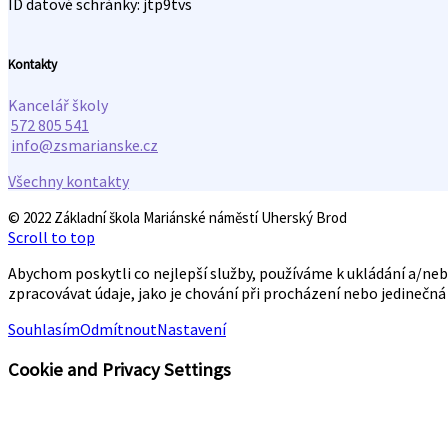
ID datové schránky: jtp9tvs
Kontakty
Kancelář školy
572 805 541
info@zsmarianske.cz
Všechny kontakty
© 2022 Základní škola Mariánské náměstí Uherský Brod
Scroll to top
Abychom poskytli co nejlepší služby, používáme k ukládání a/ne
zpracovávat údaje, jako je chování při procházení nebo jedinečn
Souhlasím
Odmítnout
Nastavení
Cookie and Privacy Settings