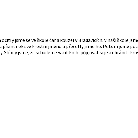
a ocitly jsme se ve škole čar a kouzel v Bradavicích. V naší škole j
y z písmenek své křestní jméno a přečetly jsme ho. Potom jsme poz
y. Slíbily jsme, že si budeme vážit knih, půjčovat si je a chránit. P