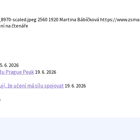
8970-scaled.jpeg
2560
1920
Martina Bábíčková
https://www.zsmar
ní na čtenáře
5. 6. 2026
ndu Prague Peak
19. 6. 2026
í, že učení má sílu spojovat
19. 6. 2026
6