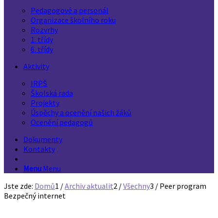
Pedagogové a personál
Organizace školního roku
Rozvrhy
1. třídy
6. třídy
Aktivity
IRPŠ
Školská rada
Projekty
Úspěchy a ocenění našich žáků
Ocenění pedagogů
Dokumenty
Kontakty
Menu
Menu
Jste zde:
Domů
1
/
Archiv aktualit
2
/
Všechny
3
/
Peer program
Bezpečný internet