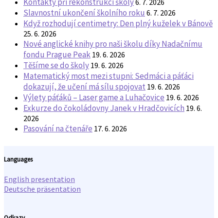
Kontakty při rekonstrukci školy
6. 7. 2026
Slavnostní ukončení školního roku
6. 7. 2026
Když rozhodují centimetry: Den plný kuželek v Bánově
25. 6. 2026
Nové anglické knihy pro naši školu díky Nadačnímu
fondu Prague Peak
19. 6. 2026
Těšíme se do školy
19. 6. 2026
Matematický most mezi stupni: Sedmáci a páťáci
dokazují, že učení má sílu spojovat
19. 6. 2026
Výlety páťáků – Laser game a Luhačovice
19. 6. 2026
Exkurze do čokoládovny Janek v Hradčovicích
19. 6.
2026
Pasování na čtenáře
17. 6. 2026
Languages
English presentation
Deutsche präsentation
Odkazy