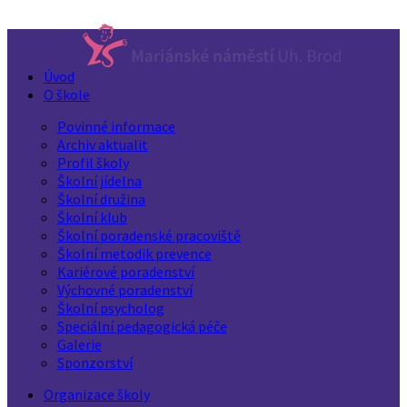
Úvod
O škole
Povinné informace
Archiv aktualit
Profil školy
Školní jídelna
Školní družina
Školní klub
Školní poradenské pracoviště
Školní metodik prevence
Kariérové poradenství
Výchovné poradenství
Školní psycholog
Speciální pedagogická péče
Galerie
Sponzorství
Organizace školy