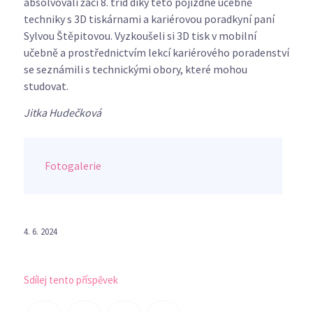
absolvovali žáci 8. tříd díky této pojízdné učebně
techniky s 3D tiskárnami a kariérovou poradkyní paní
Sylvou Štěpitovou. Vyzkoušeli si 3D tisk v mobilní
učebně a prostřednictvím lekcí kariérového poradenství
se seznámili s technickými obory, které mohou
studovat.
Jitka Hudečková
Fotogalerie
4. 6. 2024
Sdílej tento příspěvek