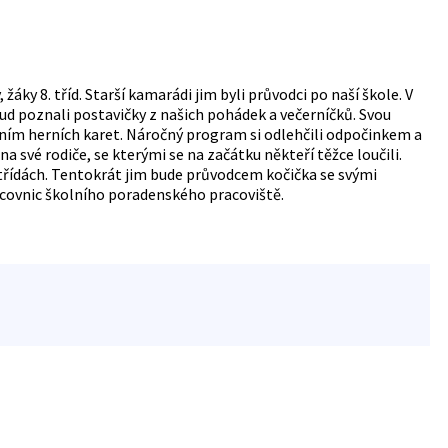
ky 8. tříd. Starší kamarádi jim byli průvodci po naší škole. V
kud poznali postavičky z našich pohádek a večerníčků. Svou
dáním herních karet. Náročný program si odlehčili odpočinkem a
své rodiče, se kterými se na začátku někteří těžce loučili.
1. třídách. Tentokrát jim bude průvodcem kočička se svými
racovnic školního poradenského pracoviště.