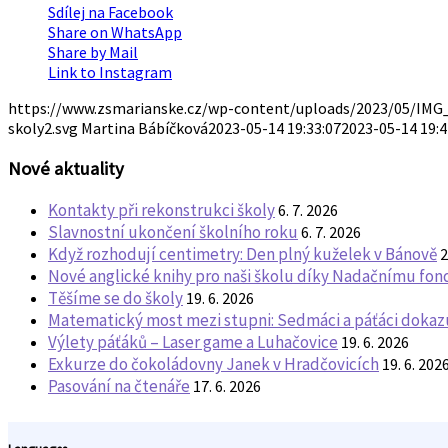
Sdílej na Facebook
Share on WhatsApp
Share by Mail
Link to Instagram
https://www.zsmarianske.cz/wp-content/uploads/2023/05/IMG
skoly2.svg
Martina Bábíčková
2023-05-14 19:33:07
2023-05-14 19:4
Nové aktuality
Kontakty při rekonstrukci školy
6. 7. 2026
Slavnostní ukončení školního roku
6. 7. 2026
Když rozhodují centimetry: Den plný kuželek v Bánově
2
Nové anglické knihy pro naši školu díky Nadačnímu fo
Těšíme se do školy
19. 6. 2026
Matematický most mezi stupni: Sedmáci a páťáci dokazuj
Výlety páťáků – Laser game a Luhačovice
19. 6. 2026
Exkurze do čokoládovny Janek v Hradčovicích
19. 6. 202
Pasování na čtenáře
17. 6. 2026