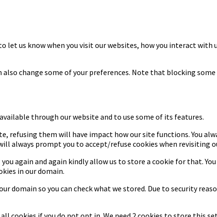
to let us know when you visit our websites, how you interact with u
can also change some of your preferences. Note that blocking some
 available through our website and to use some of its features.
ite, refusing them will have impact how our site functions. You al
 will always prompt you to accept/refuse cookies when revisiting ou
 you again and again kindly allow us to store a cookie for that. You
okies in our domain.
n our domain so you can check what we stored. Due to security rea
ll cookies if you do not opt in. We need 2 cookies to store this 