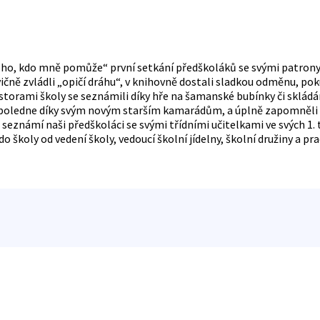
ho, kdo mně pomůže“ první setkání předškoláků se svými patrony, žá
ičně zvládli „opičí dráhu“, v knihovně dostali sladkou odměnu, po
rostorami školy se seznámili díky hře na šamanské bubínky či sklá
dpoledne díky svým novým starším kamarádům, a úplně zapomněli na 
se seznámí naši předškoláci se svými třídními učitelkami ve svých 
 školy od vedení školy, vedoucí školní jídelny, školní družiny a p