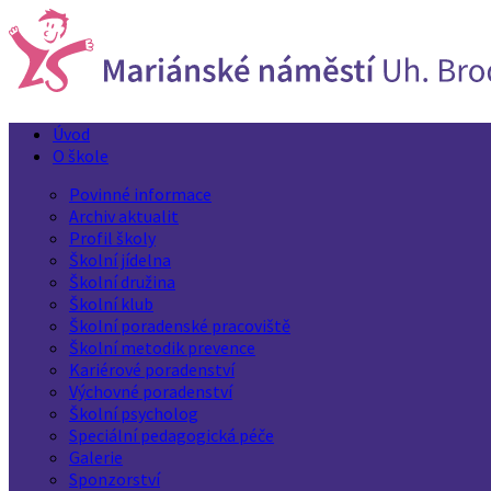
Úvod
O škole
Povinné informace
Archiv aktualit
Profil školy
Školní jídelna
Školní družina
Školní klub
Školní poradenské pracoviště
Školní metodik prevence
Kariérové poradenství
Výchovné poradenství
Školní psycholog
Speciální pedagogická péče
Galerie
Sponzorství