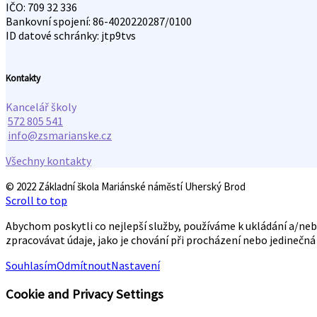
IČO: 709 32 336
Bankovní spojení: 86-4020220287/0100
ID datové schránky: jtp9tvs
Kontakty
Kancelář školy
572 805 541
info@zsmarianske.cz
Všechny kontakty
© 2022 Základní škola Mariánské náměstí Uherský Brod
Scroll to top
Abychom poskytli co nejlepší služby, používáme k ukládání a/ne
zpracovávat údaje, jako je chování při procházení nebo jedinečn
Souhlasím
Odmítnout
Nastavení
Cookie and Privacy Settings