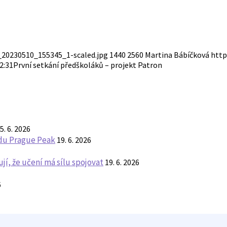
_20230510_155345_1-scaled.jpg
1440
2560
Martina Bábíčková
http
2:31
První setkání předškoláků – projekt Patron
5. 6. 2026
ndu Prague Peak
19. 6. 2026
í, že učení má sílu spojovat
19. 6. 2026
6