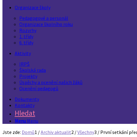
Organizace školy
Pedagogové a personál
Organizace školního roku
Rozvrhy
1. třídy
6. třídy
Aktivity
IRPŠ
Školská rada
Projekty
Úspěchy a ocenění našich žáků
Ocenění pedagogů
Dokumenty
Kontakty
Hledat
Menu
Menu
Jste zde:
Domů
1
/
Archiv aktualit
2
/
Všechny
3
/
První setkání pře