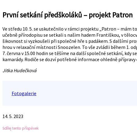
První setkání předškoláků – projekt Patron
Ve středu 10. 5. se uskutečnilo v rámci projektu „Patron – mám to
učebně přírodopisu se setkali s našim hadem Františkou, v tělocv
šikovnost si vyzkoušeli při společné hře s padákem. S dalšími p
hrou v relaxační místnosti Snoozelen. To vše zvládli během 1. o
7. června v 15.00 hodin se těšíme na další společné setkání, kdy 
kamarády. Rodiče se dozví potřebné informace ohledně přípravy do
Jitka Hudečková
Fotogalerie
14. 5. 2023
Sdílej tento příspěvek