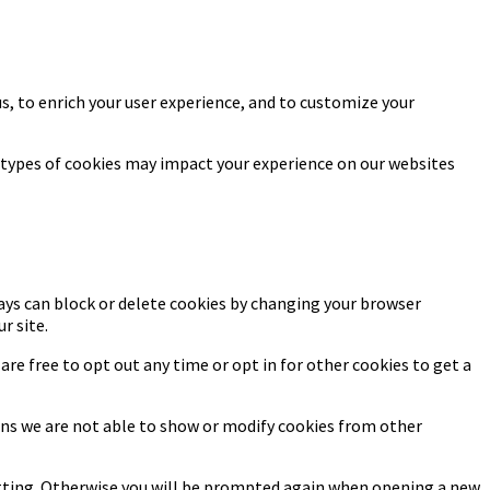
s, to enrich your user experience, and to customize your
 types of cookies may impact your experience on our websites
ways can block or delete cookies by changing your browser
r site.
 are free to opt out any time or opt in for other cookies to get a
sons we are not able to show or modify cookies from other
setting. Otherwise you will be prompted again when opening a new