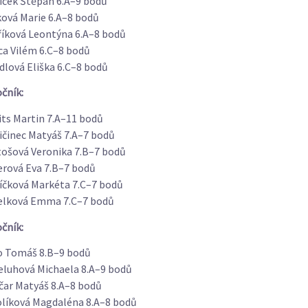
íček Štěpán 6.A–9 bodů
ková Marie 6.A–8 bodů
říková Leontýna 6.A–8 bodů
ca Vilém 6.C–8 bodů
lová Eliška 6.C–8 bodů
očník:
ts Martin 7.A–11 bodů
ičinec Matyáš 7.A–7 bodů
tošová Veronika 7.B–7 bodů
erová Eva 7.B–7 bodů
íčková Markéta 7.C–7 bodů
lková Emma 7.C–7 bodů
očník:
o Tomáš 8.B–9 bodů
eluhová Michaela 8.A–9 bodů
čar Matyáš 8.A–8 bodů
líková Magdaléna 8.A–8 bodů