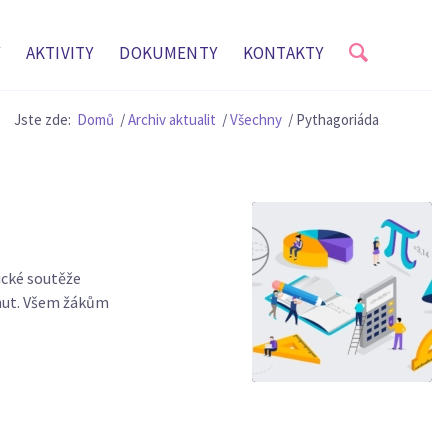
AKTIVITY
DOKUMENTY
KONTAKTY
Jste zde:
Domů
/
Archiv aktualit
/
Všechny
/
Pythagoriáda
ické soutěže
inut. Všem žákům