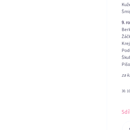
Kuže
Šmi
9. r
Ber
Žáč
Krej
Pod
Škub
Pišo
za k
30. 1
Sdí