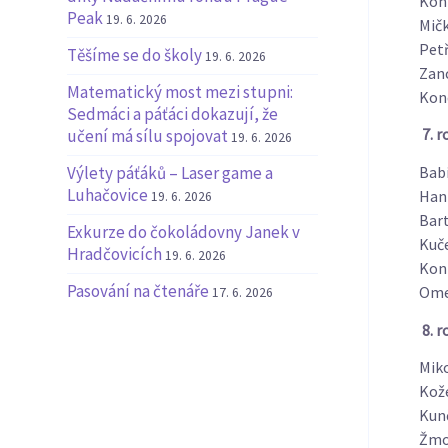
Kon
Peak
19. 6. 2026
Mič
Pet
Těšíme se do školy
19. 6. 2026
Zan
Matematický most mezi stupni:
Kond
Sedmáci a páťáci dokazují, že
7.
r
učení má sílu spojovat
19. 6. 2026
Babi
Výlety páťáků – Laser game a
Luhačovice
Han
19. 6. 2026
Bar
Exkurze do čokoládovny Janek v
Kuč
Hradčovicích
19. 6. 2026
Kon
Pasování na čtenáře
Ome
17. 6. 2026
8.
r
Mik
Kož
Kun
Žmo