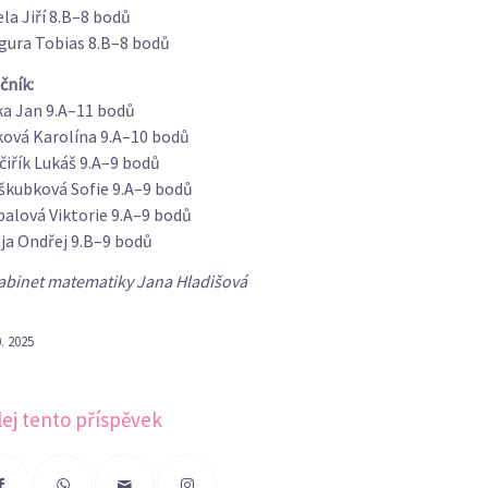
la Jiří 8.B–8 bodů
gura Tobias 8.B–8 bodů
očník:
ka Jan 9.A–11 bodů
ková Karolína 9.A–10 bodů
čiřík Lukáš 9.A–9 bodů
škubková Sofie 9.A–9 bodů
alová Viktorie 9.A–9 bodů
ja Ondřej 9.B–9 bodů
abinet matematiky Jana Hladišová
0. 2025
lej tento příspěvek