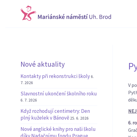
Nové aktuality
P
Kontakty při rekonstrukci školy
6.
7. 2026
V po
Pyth
Slavnostní ukončení školního roku
děku
6. 7. 2026
Když rozhodují centimetry: Den
NEJ
plný kuželek v Bánově
25. 6. 2026
6. r
Nové anglické knihy pro naši školu
Gra
díky Nadačnímu fondu Prague