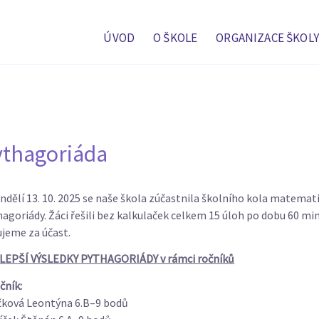
ÚVOD
O ŠKOLE
ORGANIZACE ŠKOLY
ythagoriáda
ndělí 13. 10. 2025 se naše škola zúčastnila školního kola matemat
agoriády. Žáci řešili bez kalkulaček celkem 15 úloh po dobu 60 m
jeme za účast.
LEPŠÍ VÝSLEDKY PYTHAGORIÁDY v rámci ročníků
očník:
čková Leontýna 6.B–9 bodů