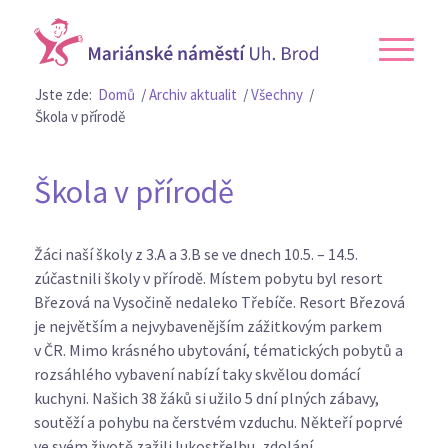
Jste zde:
Domů
/
Archiv aktualit
/
Všechny
/
Škola v přírodě
Škola v přírodě
Žáci naší školy z 3.A a 3.B se ve dnech 10.5. – 14.5.
zúčastnili školy v přírodě. Místem pobytu byl resort
Březová na Vysočině nedaleko Třebíče. Resort Březová
je největším a nejvybavenějším zážitkovým parkem
v ČR. Mimo krásného ubytování, tématických pobytů a
rozsáhlého vybavení nabízí taky skvělou domácí
kuchyni. Našich 38 žáků si užilo 5 dní plných zábavy,
soutěží a pohybu na čerstvém vzduchu. Někteří poprvé
ve svém životě zažili lukostřelbu, zdolání