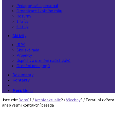
Pedagogové a personál
Organizace školního roku
Rozvrhy
1. třídy
6. třídy
Aktivity
IRPŠ
Školská rada
Projekty
Úspěchy a ocenění našich žáků
Ocenění pedagogů
Dokumenty
Kontakty
Menu
Menu
Jste zde:
Domů
1
/
Archiv aktualit
2
/
Všechny
3
/
Terarijní zvířata
aneb velmi kontaktní beseda