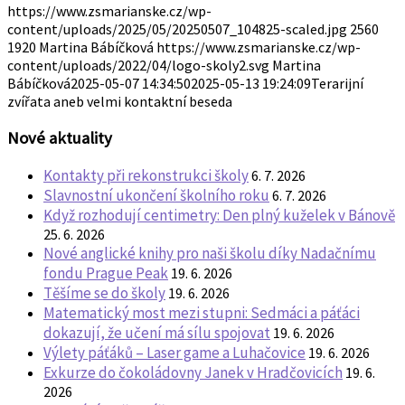
https://www.zsmarianske.cz/wp-
content/uploads/2025/05/20250507_104825-scaled.jpg
2560
1920
Martina Bábíčková
https://www.zsmarianske.cz/wp-
content/uploads/2022/04/logo-skoly2.svg
Martina
Bábíčková
2025-05-07 14:34:50
2025-05-13 19:24:09
Terarijní
zvířata aneb velmi kontaktní beseda
Nové aktuality
Kontakty při rekonstrukci školy
6. 7. 2026
Slavnostní ukončení školního roku
6. 7. 2026
Když rozhodují centimetry: Den plný kuželek v Bánově
25. 6. 2026
Nové anglické knihy pro naši školu díky Nadačnímu
fondu Prague Peak
19. 6. 2026
Těšíme se do školy
19. 6. 2026
Matematický most mezi stupni: Sedmáci a páťáci
dokazují, že učení má sílu spojovat
19. 6. 2026
Výlety páťáků – Laser game a Luhačovice
19. 6. 2026
Exkurze do čokoládovny Janek v Hradčovicích
19. 6.
2026