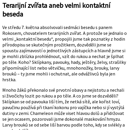
Terarijní zvířata aneb velmi kontaktní
beseda
Ve středu 7. května absolvovali sedmáci besedu s panem
Rokosem, chovatelem terarijních zvířat. A protože se jednalo o
velmi „kontaktní besedu“, propojili jsme tak poznatky z hodin
přírodopisu se skutečným prožitkem, dozvěděli jsme se
spoustu zajímavostí o jednotlivých zástupcích a hlavně jsme si
je mohli zblízka prohlédnout, vzít do rukou a nechat je šplhat
po těle. Koho? Sklípkany, pavouky, hady, ještěry, želvy, strašilky
připomínající list nebo větvičku, mnohonožky, brouky, larvy
brouků – ty jsme mohli i ochutnat, ale odvážlivců byla jen
hrstka.
Mnoho žáků překonalo své prvotní obavy a nejistotu a nechali
si živočichy lozit po rukou a po těle. A co jsme se dozvěděli?
Sklípkan se od pavouka liší tím, že netká sítě, ale kořist loví,
pavučinu používá při tkaní kokonu pro vajíčka nebo si jí vystýlá
dutiny v zemi. Chameleon může viset hlavou dolů a přidržovat
se jen ocasem, pozorovali jsme dokonalé maskování hmyzu.
Larvy brouků se od sebe liší barvou podle toho, kdy se svlékly a