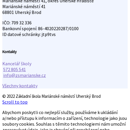
Mariánské náměstí 41, okres Uherské Hradiště
Mariánské náměstí 41
68801 Uherský Brod
IČO: 709 32 336
Bankovní spojení: 86-4020220287/0100
ID datové schránky: jtp9tvs
Kontakty
Kancelář školy
572 805 541
info@zsmarianske.cz
Všechny kontakty
© 2022 Základní škola Mariánské náměstí Uherský Brod
Scroll to top
Abychom poskytli co nejlepší služby, používáme k ukládání
a/nebo přístupu k informacím o zařízení, technologie jako jsou
soubory cookies. Souhlas s těmito technologiemi nám umožní
zpracovávat údaje, jako je chování při procházení nebo