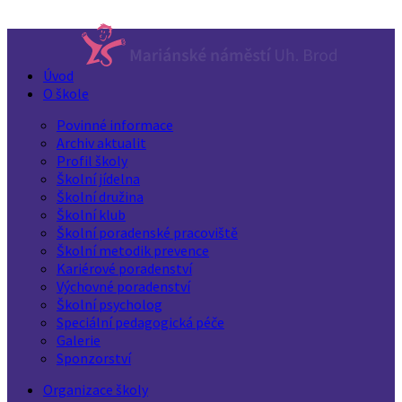
Úvod
O škole
Povinné informace
Archiv aktualit
Profil školy
Školní jídelna
Školní družina
Školní klub
Školní poradenské pracoviště
Školní metodik prevence
Kariérové poradenství
Výchovné poradenství
Školní psycholog
Speciální pedagogická péče
Galerie
Sponzorství
Organizace školy