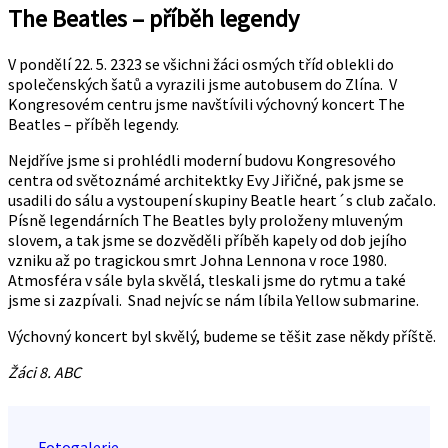
The Beatles – příběh legendy
V pondělí 22. 5. 2323 se všichni žáci osmých tříd oblekli do
společenských šatů a vyrazili jsme autobusem do Zlína. V
Kongresovém centru jsme navštívili výchovný koncert The
Beatles – příběh legendy.
Nejdříve jsme si prohlédli moderní budovu Kongresového
centra od světoznámé architektky Evy Jiřičné, pak jsme se
usadili do sálu a vystoupení skupiny Beatle heart´s club začalo.
Písně legendárních The Beatles byly proloženy mluveným
slovem, a tak jsme se dozvěděli příběh kapely od dob jejího
vzniku až po tragickou smrt Johna Lennona v roce 1980.
Atmosféra v sále byla skvělá, tleskali jsme do rytmu a také
jsme si zazpívali. Snad nejvíc se nám líbila Yellow submarine.
Výchovný koncert byl skvělý, budeme se těšit zase někdy příště.
Žáci 8. ABC
Fotogalerie