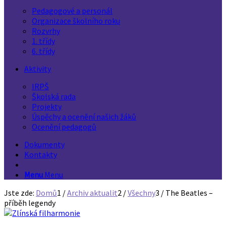
Pedagogové a personál
Organizace školního roku
Rozvrhy
1. třídy
6. třídy
Aktivity
IRPŠ
Školská rada
Projekty
Úspěchy a ocenění našich žáků
Ocenění pedagogů
Dokumenty
Kontakty
Menu
Menu
Jste zde:
Domů
1
/
Archiv aktualit
2
/
Všechny
3
/
The Beatles –
příběh legendy