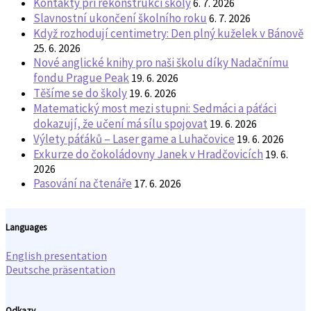
Kontakty při rekonstrukci školy
6. 7. 2026
Slavnostní ukončení školního roku
6. 7. 2026
Když rozhodují centimetry: Den plný kuželek v Bánově
25. 6. 2026
Nové anglické knihy pro naši školu díky Nadačnímu
fondu Prague Peak
19. 6. 2026
Těšíme se do školy
19. 6. 2026
Matematický most mezi stupni: Sedmáci a páťáci
dokazují, že učení má sílu spojovat
19. 6. 2026
Výlety páťáků – Laser game a Luhačovice
19. 6. 2026
Exkurze do čokoládovny Janek v Hradčovicích
19. 6.
2026
Pasování na čtenáře
17. 6. 2026
Languages
English presentation
Deutsche präsentation
Odkazy