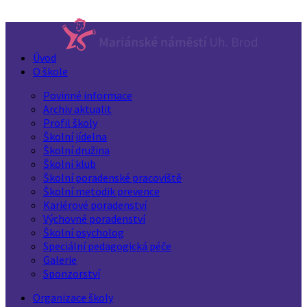
Úvod
O škole
Povinné informace
Archiv aktualit
Profil školy
Školní jídelna
Školní družina
Školní klub
Školní poradenské pracoviště
Školní metodik prevence
Kariérové poradenství
Výchovné poradenství
Školní psycholog
Speciální pedagogická péče
Galerie
Sponzorství
Organizace školy