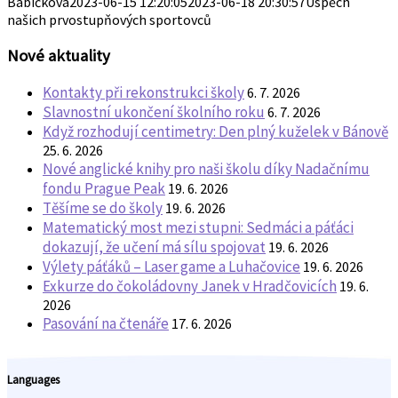
Bábíčková
2023-06-15 12:20:05
2023-06-18 20:30:57
Úspěch
našich prvostupňových sportovců
Nové aktuality
Kontakty při rekonstrukci školy
6. 7. 2026
Slavnostní ukončení školního roku
6. 7. 2026
Když rozhodují centimetry: Den plný kuželek v Bánově
25. 6. 2026
Nové anglické knihy pro naši školu díky Nadačnímu
fondu Prague Peak
19. 6. 2026
Těšíme se do školy
19. 6. 2026
Matematický most mezi stupni: Sedmáci a páťáci
dokazují, že učení má sílu spojovat
19. 6. 2026
Výlety páťáků – Laser game a Luhačovice
19. 6. 2026
Exkurze do čokoládovny Janek v Hradčovicích
19. 6.
2026
Pasování na čtenáře
17. 6. 2026
Languages