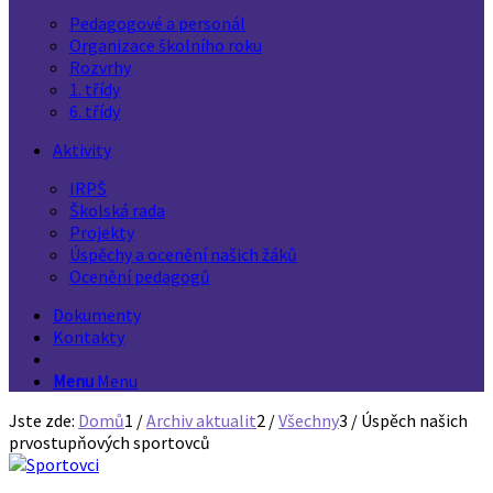
Pedagogové a personál
Organizace školního roku
Rozvrhy
1. třídy
6. třídy
Aktivity
IRPŠ
Školská rada
Projekty
Úspěchy a ocenění našich žáků
Ocenění pedagogů
Dokumenty
Kontakty
Menu
Menu
Jste zde:
Domů
1
/
Archiv aktualit
2
/
Všechny
3
/
Úspěch našich
prvostupňových sportovců