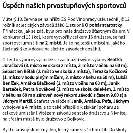
Úspěch našich prvostupňových sportovců
V úterý 13. června se na hřišti ZŠ Pod Vinohrady uskutečnil již 13.
ročník atletických závodů žáků 1. stupně
O pohár starostky
.
Třináctka, jak se zdá, byla pro naše družstvo šťastným číslem. V
konkurenci 13 škol, které vytvořily celkem 16 družstev, se naši
sportovci umístili
na 2. místě
. Je to nejlepší umístění, jakého
žáci naší školy dosud na těchto závodech dosáhli.
O tento výborný výsledek se zasloužili svými výkony
Beatka
Juračková (3. místo ve skoku z místa, 3. místo v běhu na 60 m),
Sebastien Bělák (2. místo ve skoku z místa), Terezka Kočicová
(1. místo v hodu plným míčem, 3. místo v běhu na 60 m), Lukáš
Beníček, Amálka Blažková (3. místo v běhu na 60 m), Janík
Barteček, Petra Nováková (1. místo ve skoku dalekém, 1. místo
v běhu na 60 m a zároveň nový rekord závodů s časem 9,00 s) a
Jáchym Martiš
. Štafeta ve složení
Janík, Amálka, Peťa, Jáchym
vybojovala
4. místo
, a to také přispělo k získání poháru za
celkové umístění. Vítězem závodů se stalo družstvo z Nivnice,
na třetím místě bylo družstvo z Bojkovic.
Byl to krásný slunečný den, který jsme si všichni užili. Do školy