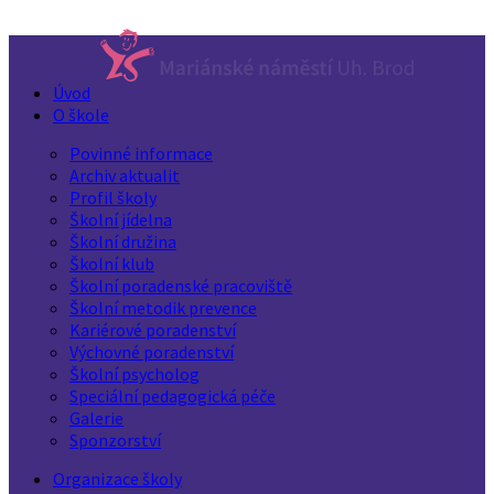
Úvod
O škole
Povinné informace
Archiv aktualit
Profil školy
Školní jídelna
Školní družina
Školní klub
Školní poradenské pracoviště
Školní metodik prevence
Kariérové poradenství
Výchovné poradenství
Školní psycholog
Speciální pedagogická péče
Galerie
Sponzorství
Organizace školy