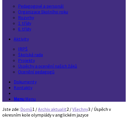
Pedagogové a personál
Organizace školního roku
Rozvrhy
1. třídy
6. třídy
Aktivity
IRPŠ
Školská rada
Projekty
Úspěchy a ocenění našich žáků
Ocenění pedagogů
Dokumenty
Kontakty
Menu
Menu
Jste zde:
Domů
1
/
Archiv aktualit
2
/
Všechny
3
/
Úspěch v
okresním kole olympiády v anglickém jazyce