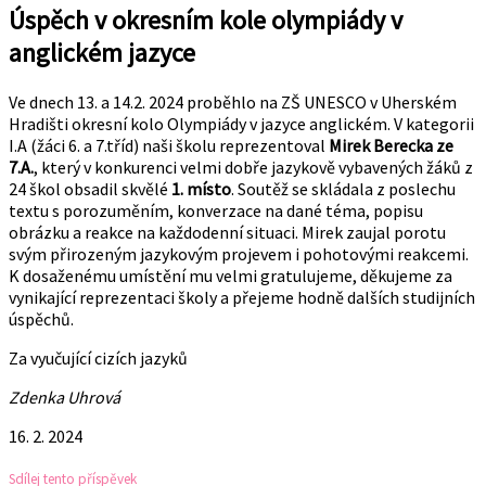
Úspěch v okresním kole olympiády v
anglickém jazyce
Ve dnech 13. a 14.2. 2024 proběhlo na ZŠ UNESCO v Uherském
Hradišti okresní kolo Olympiády v jazyce anglickém. V kategorii
I.A (žáci 6. a 7.tříd) naši školu reprezentoval
Mirek Berecka ze
7.A.
, který v konkurenci velmi dobře jazykově vybavených žáků z
24 škol obsadil skvělé
1. místo
. Soutěž se skládala z poslechu
textu s porozuměním, konverzace na dané téma, popisu
obrázku a reakce na každodenní situaci. Mirek zaujal porotu
svým přirozeným jazykovým projevem i pohotovými reakcemi.
K dosaženému umístění mu velmi gratulujeme, děkujeme za
vynikající reprezentaci školy a přejeme hodně dalších studijních
úspěchů.
Za vyučující cizích jazyků
Zdenka Uhrová
16. 2. 2024
Sdílej tento příspěvek