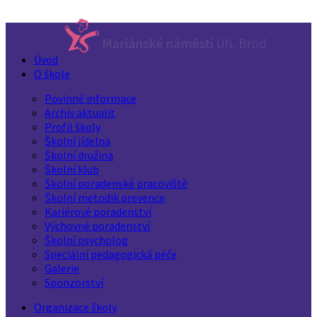
Úvod
O škole
Povinné informace
Archiv aktualit
Profil školy
Školní jídelna
Školní družina
Školní klub
Školní poradenské pracoviště
Školní metodik prevence
Kariérové poradenství
Výchovné poradenství
Školní psycholog
Speciální pedagogická péče
Galerie
Sponzorství
Organizace školy