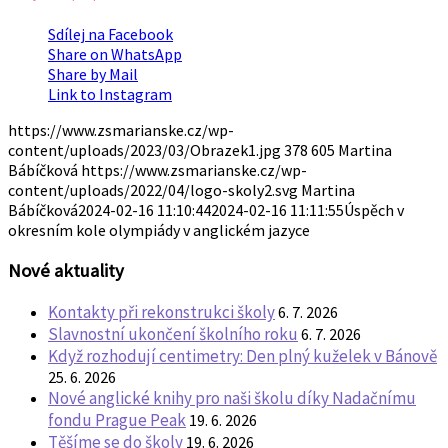
Sdílej na Facebook
Share on WhatsApp
Share by Mail
Link to Instagram
https://www.zsmarianske.cz/wp-
content/uploads/2023/03/Obrazek1.jpg
378
605
Martina
Bábíčková
https://www.zsmarianske.cz/wp-
content/uploads/2022/04/logo-skoly2.svg
Martina
Bábíčková
2024-02-16 11:10:44
2024-02-16 11:11:55
Úspěch v
okresním kole olympiády v anglickém jazyce
Nové aktuality
Kontakty při rekonstrukci školy
6. 7. 2026
Slavnostní ukončení školního roku
6. 7. 2026
Když rozhodují centimetry: Den plný kuželek v Bánově
25. 6. 2026
Nové anglické knihy pro naši školu díky Nadačnímu
fondu Prague Peak
19. 6. 2026
Těšíme se do školy
19. 6. 2026