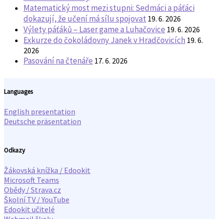
Matematický most mezi stupni: Sedmáci a páťáci
dokazují, že učení má sílu spojovat
19. 6. 2026
Výlety páťáků – Laser game a Luhačovice
19. 6. 2026
Exkurze do čokoládovny Janek v Hradčovicích
19. 6.
2026
Pasování na čtenáře
17. 6. 2026
Languages
English presentation
Deutsche präsentation
Odkazy
Žákovská knížka / Edookit
Microsoft Teams
Obědy / Strava.cz
Školní TV / YouTube
Edookit učitelé