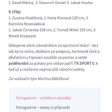
1. David Mácha, 2. Slavomír Daniel 3. Jakub Houba
9. třídy:
1. Zuzana Hladišová, 2. Hana Klonová 120 cm, 3.
Karolína Novosádová
1. Jakub Červenka 158 cm, 2. Tomáš Mihel 155 cm, 3.
Marek Stojaspal
Děkujeme všem závodníkům za sportovní klání – bez
vás by to nešlo, divákům za podporu, technické četě a
děvčatům u tipovací soutěže za pomoc a velké
poděkování
za poháry pro vítěze patří
TK SPORTU
. A
teď už si můžeme naplno užít vánoční svátky.
Za realizační tým Martina Bábíčková
Fotogalerie – vyhlášení výsledků
Fotogalerie – skoky (v přípravě)