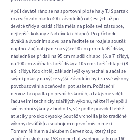
V půl deváté ráno se na sportovní ploše haly TJ Spartak
rozcvičovalo okolo 40ti závodníků od šestých až po
deváté třídy a každá třída měla na ploše své zástupce,
nejlepší skokany z řad dívek i chlapců. Po příchodu
diváků a úvodním slovu pana ředitele se rozjela soutěž
naplno. Začínali jsme na výšce 90 cm pro mladší dívky,
následně se přidali na 95 cm mladší chlapci (6. a 7. třídy),
na 100 cm začínali starší dívky a 105 cm starší chlapci (8.
a 9. třídy). Kdo chtěl, základní výšky vynechal a začal se
svými pokusy na výšce vyšší. Závodníci byli za své výkony
povzbuzováni a oceňováni potleskem. Počáteční
nervozita opadla po prvních skocích, a tak jsme viděli
řadu velmi technicky zdařilých výkonů, někteří vylepšili
své osobní výkony z hodin Tv, vše podle pravidel lehké
atletiky pro skok vysoký. Soutěž vrcholila jako tradičně
výkony deváťáků a soubojem o první místo mezi
Tomem Mihlem a Jakubem Červenkou, který si po
zdařilém skoku na 158 cm nechal zvednou laťku na 160