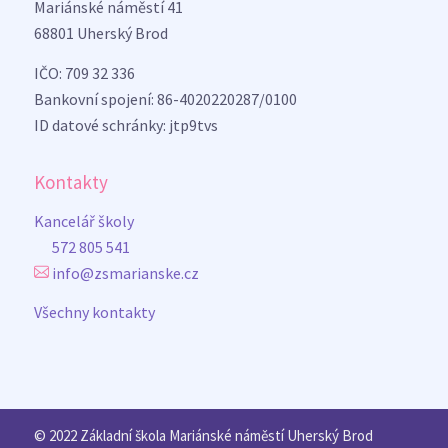
Mariánské náměstí 41
68801 Uherský Brod
IČO: 709 32 336
Bankovní spojení: 86-4020220287/0100
ID datové schránky: jtp9tvs
Kontakty
Kancelář školy
572 805 541
info@zsmarianske.cz
Všechny kontakty
© 2022 Základní škola Mariánské náměstí Uherský Brod