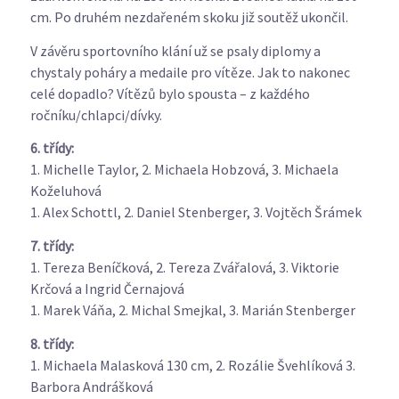
cm. Po druhém nezdařeném skoku již soutěž ukončil.
V závěru sportovního klání už se psaly diplomy a
chystaly poháry a medaile pro vítěze. Jak to nakonec
celé dopadlo? Vítězů bylo spousta – z každého
ročníku/chlapci/dívky.
6. třídy:
1. Michelle Taylor, 2. Michaela Hobzová, 3. Michaela
Koželuhová
1. Alex Schottl, 2. Daniel Stenberger, 3. Vojtěch Šrámek
7. třídy:
1. Tereza Beníčková, 2. Tereza Zvářalová, 3. Viktorie
Krčová a Ingrid Černajová
1. Marek Váňa, 2. Michal Smejkal, 3. Marián Stenberger
8. třídy:
1. Michaela Malasková 130 cm, 2. Rozálie Švehlíková 3.
Barbora Andrášková