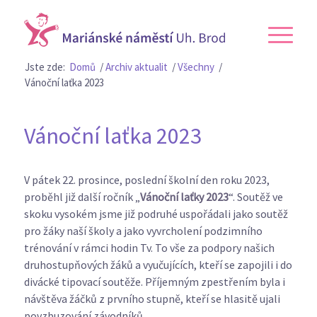
Jste zde:
Domů
/
Archiv aktualit
/
Všechny
/
Vánoční laťka 2023
Vánoční laťka 2023
V pátek 22. prosince, poslední školní den roku 2023,
proběhl již další ročník „
Vánoční laťky 2023
“. Soutěž ve
skoku vysokém jsme již podruhé uspořádali jako soutěž
pro žáky naší školy a jako vyvrcholení podzimního
trénování v rámci hodin Tv. To vše za podpory našich
druhostupňových žáků a vyučujících, kteří se zapojili i do
divácké tipovací soutěže. Příjemným zpestřením byla i
návštěva žáčků z prvního stupně, kteří se hlasitě ujali
povzbuzování závodníků.