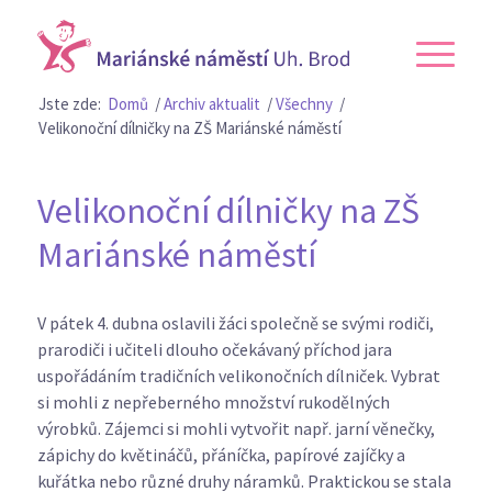
Jste zde:
Domů
/
Archiv aktualit
/
Všechny
/
Velikonoční dílničky na ZŠ Mariánské náměstí
Velikonoční dílničky na ZŠ
Mariánské náměstí
V pátek 4. dubna oslavili žáci společně se svými rodiči,
prarodiči i učiteli dlouho očekávaný příchod jara
uspořádáním tradičních velikonočních dílniček. Vybrat
si mohli z nepřeberného množství rukodělných
výrobků. Zájemci si mohli vytvořit např. jarní věnečky,
zápichy do květináčů, přáníčka, papírové zajíčky a
kuřátka nebo různé druhy náramků. Praktickou se stala