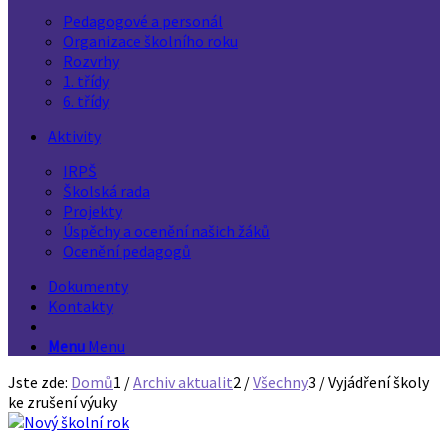
Pedagogové a personál
Organizace školního roku
Rozvrhy
1. třídy
6. třídy
Aktivity
IRPŠ
Školská rada
Projekty
Úspěchy a ocenění našich žáků
Ocenění pedagogů
Dokumenty
Kontakty
Menu
Menu
Jste zde:
Domů
1
/
Archiv aktualit
2
/
Všechny
3
/
Vyjádření školy
ke zrušení výuky