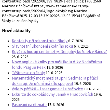
content/uploads/2022/08/JV9_9829-1-scaled.jpg
1706
2560
Martina Bábíčková
https://www.zsmarianske.cz/wp-
content/uploads/2022/04/logo-skoly2.svg
Martina
Bábíčková
2025-12-03 15:32:10
2025-12-03 15:34:13
Vyjádření
školy ke zrušení výuky
Nové aktuality
Kontakty při rekonstrukci školy
6. 7. 2026
Slavnostní ukončení školního roku
6. 7. 2026
Když rozhodují centimetry: Den plný kuželek v Bánově
25. 6. 2026
Nové anglické knihy pro naši školu díky Nadačnímu
fondu Prague Peak
19. 6. 2026
Těšíme se do školy
19. 6. 2026
Matematický most mezi stupni: Sedmáci a páťáci
dokazují, že učení má sílu spojovat
19. 6. 2026
Výlety páťáků – Laser game a Luhačovice
19. 6. 2026
Exkurze do čokoládovny Janek v Hradčovicích
19. 6.
2026
Pasování na čtenáře
17. 6. 2026