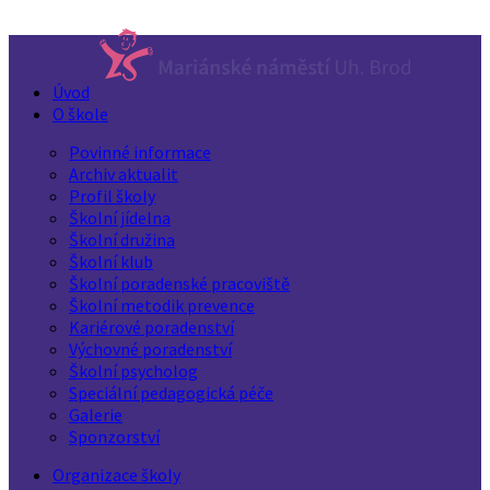
Úvod
O škole
Povinné informace
Archiv aktualit
Profil školy
Školní jídelna
Školní družina
Školní klub
Školní poradenské pracoviště
Školní metodik prevence
Kariérové poradenství
Výchovné poradenství
Školní psycholog
Speciální pedagogická péče
Galerie
Sponzorství
Organizace školy