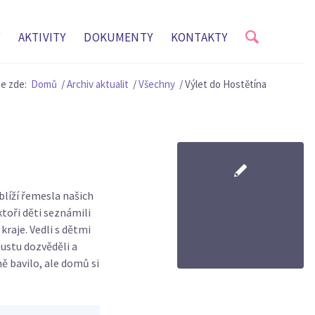
AKTIVITY
DOKUMENTY
KONTAKTY
e zde:
Domů
/
Archiv aktualit
/
Všechny
/
Výlet do Hostětína
iblíží řemesla našich
ktoři děti seznámili
raje. Vedli s dětmi
poustu dozvěděli a
ně bavilo, ale domů si