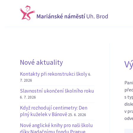
Nové aktuality
Vý
Kontakty při rekonstrukci školy
6.
7. 2026
Paní
před
Slavnostní ukončení školního roku
s ty
6. 7. 2026
disk
Když rozhodují centimetry: Den
v pr
plný kuželek v Bánově
25. 6. 2026
odve
Nové anglické knihy pro naši školu
díky Nadačnímu fondu Prague