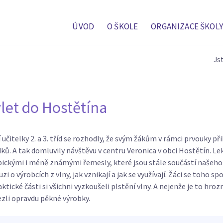
ÚVOD
O ŠKOLE
ORGANIZACE ŠKOLY
Jst
let do Hostětína
 učitelky 2. a 3. tříd se rozhodly, že svým žákům v rámci prvouky př
ků. A tak domluvily návštěvu v centru Veronica v obci Hostětín. Le
pickými i méně známými řemesly, které jsou stále součástí našeho k
uzi o výrobcích z vlny, jak vznikají a jak se využívají. Žáci se toho s
aktické části si všichni vyzkoušeli plstění vlny. A nejenže je to hroz
zli opravdu pěkné výrobky.