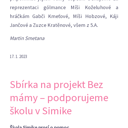
reprezentaci gólmance Míši Koželuhové a
hráčkám Gabči Kmeťové, Míši Hobzové, Káji
Jančové a Zuzce Kratěnové, všem z 5.A.
Martin Smetana
17. 1. 2023
Sbírka na projekt Bez
mámy – podporujeme
školu v Simike
Škola Simike prosí o pomoc