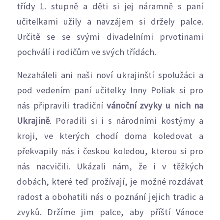
třídy 1. stupně a děti si jej náramně s paní
učitelkami užily a navzájem si držely palce.
Určitě se se svými divadelními prvotinami
pochválí i rodičům ve svých třídách.
Nezaháleli ani naši noví ukrajinští spolužáci a
pod vedením paní učitelky Inny Poliak si pro
nás připravili tradiční
vánoční zvyky u nich na
Ukrajině
. Poradili si i s národními kostýmy a
kroji, ve kterých chodí doma koledovat a
překvapily nás i českou koledou, kterou si pro
nás nacvičili. Ukázali nám, že i v těžkých
dobách, které teď prožívají, je možné rozdávat
radost a obohatili nás o poznání jejich tradic a
zvyků. Držíme jim palce, aby příští Vánoce