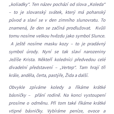
„koliadky“. Ten název pochází od slova „Koleda“
– to je slovanský svátek, který má pohanský
původ a slaví se v den zimního slunovratu. To
znamená, že den se začíná prodlužovat. Kvůli
tomu nosíme velkou hvězdu jako symbol Slunce.
A ještě nosíme masku kozy – to je pradávný
symbol úrody. Nyní se tak slaví narozeniny
Ježíše Krista. Někteří koledníci předvedou celé
divadelní představení – „Vertep“. Tam hrají tři
krále, anděla, čerta, pastýře, Žida a další.
Obvykle zpíváme koledy a říkáme krátké
básničky – přání rodině. Na konci vystoupení
prosíme o odměnu. Při tom také říkáme krátké
vtipné básničky. Vybíráme peníze, ovoce a