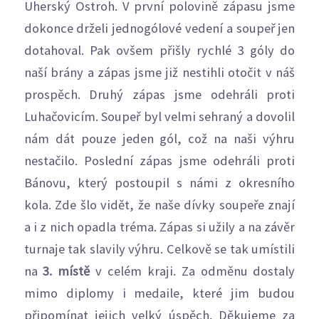
Uherský Ostroh. V první polovině zápasu jsme
dokonce drželi jednogólové vedení a soupeř jen
dotahoval. Pak ovšem přišly rychlé 3 góly do
naší brány a zápas jsme již nestihli otočit v náš
prospěch. Druhý zápas jsme odehráli proti
Luhačovicím. Soupeř byl velmi sehraný a dovolil
nám dát pouze jeden gól, což na naši výhru
nestačilo. Poslední zápas jsme odehráli proti
Bánovu, který postoupil s námi z okresního
kola. Zde šlo vidět, že naše dívky soupeře znají
a i z nich opadla tréma. Zápas si užily a na závěr
turnaje tak slavily výhru. Celkově se tak umístili
na
3. místě
v celém kraji. Za odměnu dostaly
mimo diplomy i medaile, které jim budou
připomínat jejich velký úspěch. Děkujeme za