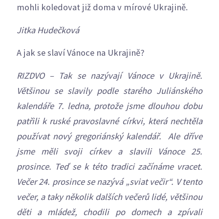
mohli koledovat již doma v mírové Ukrajině.
Jitka Hudečková
A jak se slaví Vánoce na Ukrajině?
RIZDVO – Tak se nazývají Vánoce v Ukrajině.
Většinou se slavily podle starého Juliánského
kalendáře 7. ledna, protože jsme dlouhou dobu
patřili k ruské pravoslavné církvi, která nechtěla
používat nový gregoriánský kalendář. Ale dříve
jsme měli svoji církev a slavili Vánoce 25.
prosince. Teď se k této tradici začínáme vracet.
Večer 24. prosince se nazývá „sviat večir“. V tento
večer, a taky několik dalších večerů lidé, většinou
děti a mládež, chodili po domech a zpívali