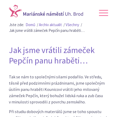
Jste zde:
Domů
/
Archiv aktualit
/
Všechny
/
Jak jsme vrátili zámeček Pepčín panu hraběti…
Jak jsme vrátili zámeček
Pepčín panu hraběti…
Tak se nám to společnými silami podařilo. Ve středu,
těsně před podzimními prázdninami, jsme společným
úsilím panu hraběti Kounicovi vrátili jeho milovaný
zámeček Pepčín, který bohužel lidská ruka a zub času
v minulosti sprovodili z povrchu zemského.
Při studiu dobových materiálů jsme se toho spoustu