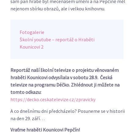
sám pan hrabě byl mecenášem umění a na Pepčíně měl
nejenom sbírku obrazů, ale i velkou knihovnu.
Fotogalerie
Školní youtube – reportáž o Hraběti
Kounicovi 2
Reportáž naší školní televize
o projektu věnovaném
hraběti Kounicovi
odvysílala
v sobotu 28.9. Česká
televize na programu Déčko. Zhlédnout ji můžete na
tomto odkazu:
https://decko.ceskatelevize.cz/zpravicky
A co dnešnímu dni předcházelo? Posuneme se v historii
na den 29. září…
Vraťme hraběti Kounicovi Pepčín!