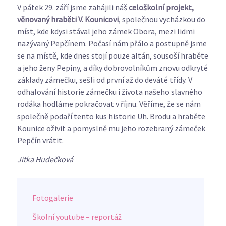
V pátek 29. září jsme zahájili náš
celoškolní projekt,
věnovaný hraběti V. Kounicovi
, společnou vycházkou do
míst, kde kdysi stával jeho zámek Obora, mezi lidmi
nazývaný Pepčínem. Počasí nám přálo a postupně jsme
se na místě, kde dnes stojí pouze altán, sousoší hraběte
a jeho ženy Pepiny, a díky dobrovolníkům znovu odkryté
základy zámečku, sešli od první až do deváté třídy. V
odhalování historie zámečku i života našeho slavného
rodáka hodláme pokračovat v říjnu. Věříme, že se nám
společně podaří tento kus historie Uh. Brodu a hraběte
Kounice oživit a pomyslně mu jeho rozebraný zámeček
Pepčín vrátit.
Jitka Hudečková
Fotogalerie
Školní youtube – reportáž