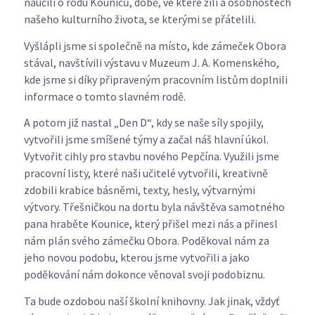
naučili o rodu Kouniců, době, ve které žili a osobnostech
našeho kulturního života, se kterými se přátelili.
Vyšlápli jsme si společně na místo, kde zámeček Obora
stával, navštívili výstavu v Muzeum J. A. Komenského,
kde jsme si díky připraveným pracovním listům doplnili
informace o tomto slavném rodě.
A potom již nastal „Den D“, kdy se naše síly spojily,
vytvořili jsme smíšené týmy a začal náš hlavní úkol.
Vytvořit cihly pro stavbu nového Pepčína. Využili jsme
pracovní listy, které naši učitelé vytvořili, kreativně
zdobili krabice básněmi, texty, hesly, výtvarnými
výtvory. Třešničkou na dortu byla návštěva samotného
pana hraběte Kounice, který přišel mezi nás a přinesl
nám plán svého zámečku Obora. Poděkoval nám za
jeho novou podobu, kterou jsme vytvořili a jako
poděkování nám dokonce věnoval svoji podobiznu.
Ta bude ozdobou naší školní knihovny. Jak jinak, vždyť