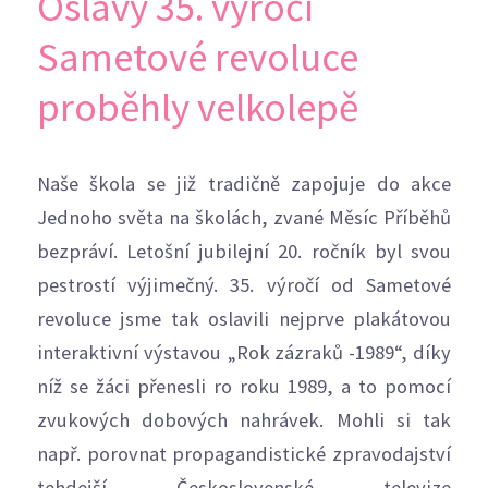
Oslavy 35. výročí
Sametové revoluce
proběhly velkolepě
Naše škola se již tradičně zapojuje do akce
Jednoho světa na školách, zvané Měsíc Příběhů
bezpráví. Letošní jubilejní 20. ročník byl svou
pestrostí výjimečný. 35. výročí od Sametové
revoluce jsme tak oslavili nejprve plakátovou
interaktivní výstavou „Rok zázraků -1989“, díky
níž se žáci přenesli ro roku 1989, a to pomocí
zvukových dobových nahrávek. Mohli si tak
např. porovnat propagandistické zpravodajství
tehdejší Československé televize