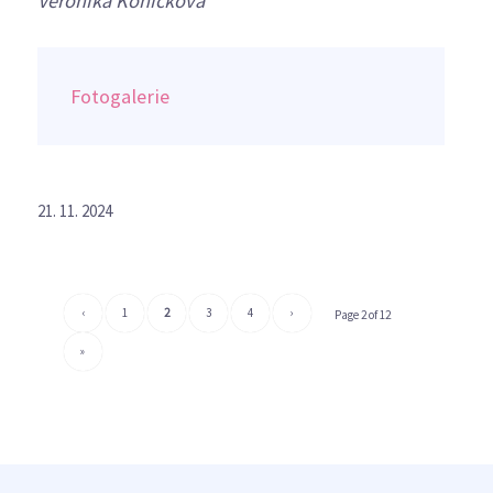
Veronika Koníčková
Fotogalerie
21. 11. 2024
‹
1
2
3
4
›
Page 2 of 12
»