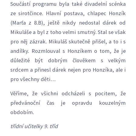
Součástí programu byla také divadelní scénka
ze sirotčince. Hlavní postava, chlapec Honzík
(Marťa z 8.B), ještě nikdy nedostal dárek od
Mikuláše a byl z toho velmi smutný. Stal se však
pro něj zázrak. Mikuláš skutečně přišel, a to i s
andílky. Rozmlouval s Honzíkem o tom, že je
důležité být dobrým člověkem s velkým
srdcem a přinesl dárek nejen pro Honzíka, ale i
pro všechny děti…
Věříme, že všichni odcházeli s pocitem, že
předvánoční čas je opravdu kouzelným
obdobím.
třídní učitelky 9. tříd