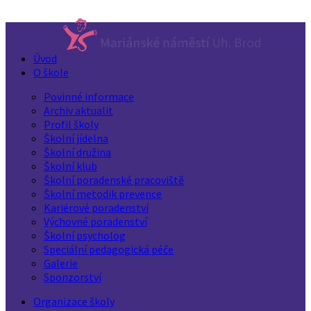
Úvod
O škole
Povinné informace
Archiv aktualit
Profil školy
Školní jídelna
Školní družina
Školní klub
Školní poradenské pracoviště
Školní metodik prevence
Kariérové poradenství
Výchovné poradenství
Školní psycholog
Speciální pedagogická péče
Galerie
Sponzorství
Organizace školy