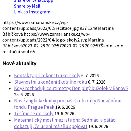
Share on WhatsApp
Share by Mail
Link to Instagram
https://www.zsmarianske.cz/wp-
content/uploads/2023/02/recitace.jpg
937
1249
Martina
Bábíčková
https://www.zsmarianske.cz/wp-
content/uploads/2022/04/logo-skoly2.svg
Martina
Bábíčková
2023-02-28 20:02:57
2023-02-28 20:02:57
Školní kolo
recitační soutěže
Nové aktuality
Kontakty při rekonstrukci školy
6. 7. 2026
Slavnostní ukončení školního roku
6. 7. 2026
Když rozhodují centimetry: Den plný kuželek v Bánově
25. 6. 2026
Nové anglické knihy pro naši školu díky Nadačnímu
fondu Prague Peak
19. 6. 2026
Těšíme se do školy
19. 6. 2026
Matematický most mezi stupni: Sedmáci a páťáci
dokazují, že učení má sílu spojovat
19. 6. 2026