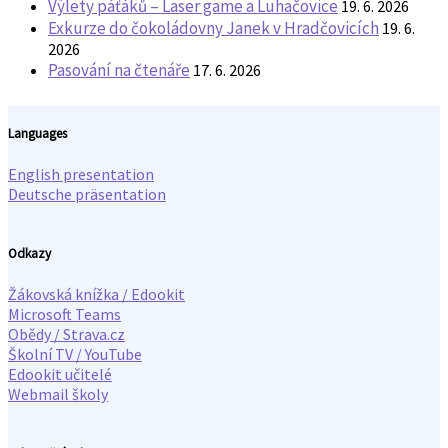
Výlety páťáků – Laser game a Luhačovice
19. 6. 2026
Exkurze do čokoládovny Janek v Hradčovicích
19. 6.
2026
Pasování na čtenáře
17. 6. 2026
Languages
English presentation
Deutsche präsentation
Odkazy
Žákovská knížka / Edookit
Microsoft Teams
Obědy / Strava.cz
Školní TV / YouTube
Edookit učitelé
Webmail školy