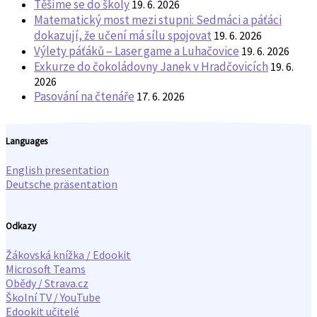
Těšíme se do školy
19. 6. 2026
Matematický most mezi stupni: Sedmáci a páťáci
dokazují, že učení má sílu spojovat
19. 6. 2026
Výlety páťáků – Laser game a Luhačovice
19. 6. 2026
Exkurze do čokoládovny Janek v Hradčovicích
19. 6.
2026
Pasování na čtenáře
17. 6. 2026
Languages
English presentation
Deutsche präsentation
Odkazy
Žákovská knížka / Edookit
Microsoft Teams
Obědy / Strava.cz
Školní TV / YouTube
Edookit učitelé