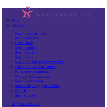
Úvod
O škole
Povinné informace
Archiv aktualit
Profil školy
Školní jídelna
Školní družina
Školní klub
Školní poradenské pracoviště
Školní metodik prevence
Kariérové poradenství
Výchovné poradenství
Školní psycholog
Speciální pedagogická péče
Galerie
Sponzorství
Organizace školy