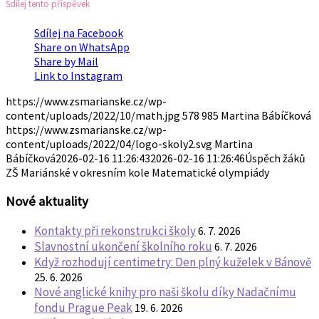
Sdílej tento příspěvek
Sdílej na Facebook
Share on WhatsApp
Share by Mail
Link to Instagram
https://www.zsmarianske.cz/wp-
content/uploads/2022/10/math.jpg
578
985
Martina Bábíčková
https://www.zsmarianske.cz/wp-
content/uploads/2022/04/logo-skoly2.svg
Martina
Bábíčková
2026-02-16 11:26:43
2026-02-16 11:26:46
Úspěch žáků
ZŠ Mariánské v okresním kole Matematické olympiády
Nové aktuality
Kontakty při rekonstrukci školy
6. 7. 2026
Slavnostní ukončení školního roku
6. 7. 2026
Když rozhodují centimetry: Den plný kuželek v Bánově
25. 6. 2026
Nové anglické knihy pro naši školu díky Nadačnímu
fondu Prague Peak
19. 6. 2026