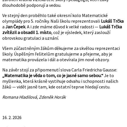
dlouhodobě podporují a vedou.
Ve stejný den proběhlo také okresní kolo Matematické
olympiády pro 5. ročníky. Naši školu reprezentovali
Lukáš Trčka
a
Jan Čepek
. A i zde máme důvod k velké radosti —
Lukáš Trčka
zvítězil a obsadil 1. místo
, což je výsledek, který zaslouží
obrovskou gratulaci a uznání.
Všem zúčastněným žákům děkujeme za skvělou reprezentaci
školy. Úspěšným řešitelům gratulujeme a přejeme, aby je
matematika provázela i dál a otevírala jim nové obzory.
Na závěr stojí za připomenutí slova Carla Friedricha Gausse:
„Matematika je věda o tom, co je jasné samo sebou.“
Je to
myšlenka, která krásně vystihuje odvahu i schopnosti našich
žáků — vidět jasně tam, kde ostatní teprve hledají cestu.
Romana Hladilová, Zdeněk Horák
16. 2. 2026