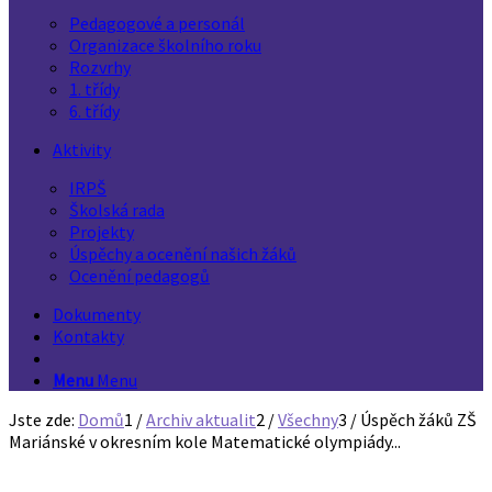
Pedagogové a personál
Organizace školního roku
Rozvrhy
1. třídy
6. třídy
Aktivity
IRPŠ
Školská rada
Projekty
Úspěchy a ocenění našich žáků
Ocenění pedagogů
Dokumenty
Kontakty
Menu
Menu
Jste zde:
Domů
1
/
Archiv aktualit
2
/
Všechny
3
/
Úspěch žáků ZŠ
Mariánské v okresním kole Matematické olympiády...