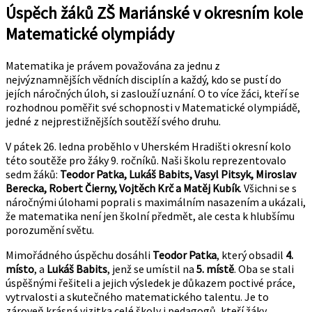
Úspěch žáků ZŠ Mariánské v okresním kole
Matematické olympiády
Matematika je právem považována za jednu z
nejvýznamnějších vědních disciplín a každý, kdo se pustí do
jejích náročných úloh, si zaslouží uznání. O to více žáci, kteří se
rozhodnou poměřit své schopnosti v Matematické olympiádě,
jedné z nejprestižnějších soutěží svého druhu.
V pátek 26. ledna proběhlo v Uherském Hradišti okresní kolo
této soutěže pro žáky 9. ročníků. Naši školu reprezentovalo
sedm žáků:
Teodor Patka, Lukáš Babits, Vasyl Pitsyk, Miroslav
Berecka, Robert Čierny, Vojtěch Krč a Matěj Kubík
. Všichni se s
náročnými úlohami poprali s maximálním nasazením a ukázali,
že matematika není jen školní předmět, ale cesta k hlubšímu
porozumění světu.
Mimořádného úspěchu dosáhli
Teodor Patka
, který obsadil
4.
místo
, a
Lukáš Babits
, jenž se umístil na
5. místě
. Oba se stali
úspěšnými řešiteli a jejich výsledek je důkazem poctivé práce,
vytrvalosti a skutečného matematického talentu. Je to
zároveň krásná vizitka celé školy i pedagogů, kteří žáky