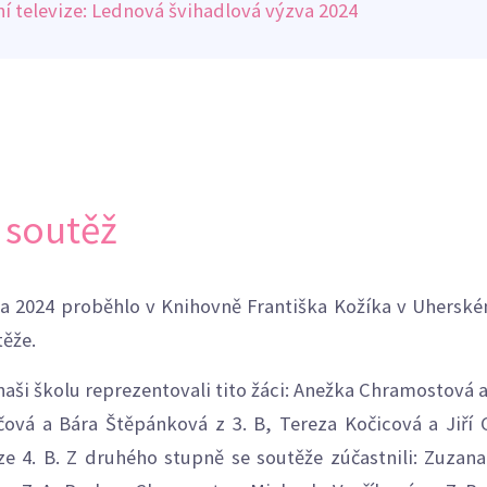
í televize: Lednová švihadlová výzva 2024
 soutěž
ra 2024 proběhlo v Knihovně Františka Kožíka v Uhers
těže.
naši školu reprezentovali tito žáci: Anežka Chramostová 
jčová a Bára Štěpánková z 3. B, Tereza Kočicová a Jiří 
e 4. B. Z druhého stupně se soutěže zúčastnili: Zuzana