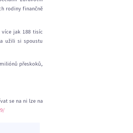
ch rodiny finančně
více jak 188 tisíc
a užili si spoustu
 miliónů přeskoků,
at se na ni lze na
9/