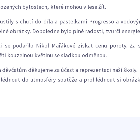
rozených bytostech, které mohou v lese žít.
ustily s chutí do díla a pastelkami Progresso a vodov
lné obrázky. Dopoledne bylo plné radosti, tvůrčí energie
i se podařilo Nikol Mařákové získat cenu poroty. Za 
ěti kouzelnou květinu se sladkou odměnou.
 děvčatům děkujeme za účast a reprezentaci naší školy.
lédnout do atmosféry soutěže a prohlédnout si obrázky