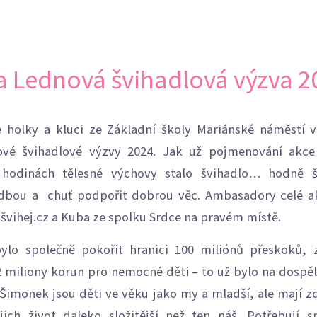
a Lednová švihadlová výzva 2
e holky a kluci ze Základní školy Mariánské náměstí
ové švihadlové výzvy 2024. Jak už pojmenování akce
odinách tělesné výchovy stalo švihadlo… hodně 
dbou a chuť podpořit dobrou věc. Ambasadory celé a
švihej.cz a Kuba ze spolku Srdce na pravém místě.
ylo společně pokořit hranici 100 miliónů přeskoků, z
2 miliony korun pro nemocné děti – to už bylo na dospě
 Šimonek jsou děti ve věku jako my a mladší, ale mají z
ich život daleko složitější než ten náš. Potřebují s