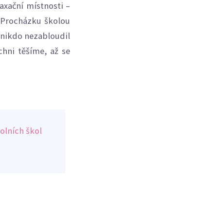
laxační místnosti –
. Procházku školou
 nikdo nezabloudil
chni těšíme, až se
olních škol