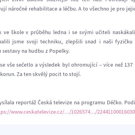
í náročné rehabilitace a léčbu. A to všechno je pro jeji
 ve škole v průběhu ledna i se svými učiteli naskákali 
lili jsme svoji techniku, zlepšili snad i naši fyzičku 
u sestavy na hudbu z Popelky.
se vše sečetlo a výsledek byl ohromující – více než 137
korun. Za ten skvělý pocit to stojí.
ysílala reportáž Česká televize na programu Déčko. Podív
tps://www.ceskatelevize.cz/…/1026574…/22441100016030