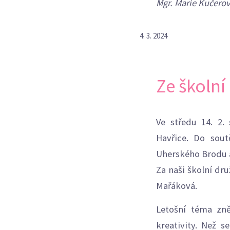
Mgr. Marie Kučero
4. 3. 2024
Ze školní
Ve středu 14. 2.
Havřice. Do sout
Uherského Brodu a
Za naši školní dru
Mařáková.
Letošní téma zně
kreativity. Než s