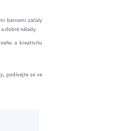
ými barvami začaly
 a dobré nálady.
snahu a kreativitu
, podívejte se ve