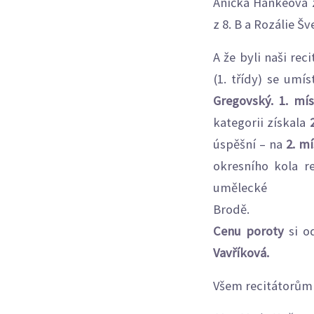
Anička Hankeová z
z 8. B a Rozálie Šv
A že byli naši re
(1. třídy) se umís
Gregovský. 1. mí
kategorii získala
úspěšní – na
2. mí
okresního kola r
uměl
B
Cenu poroty
si o
Vavříková.
Všem recitátorům