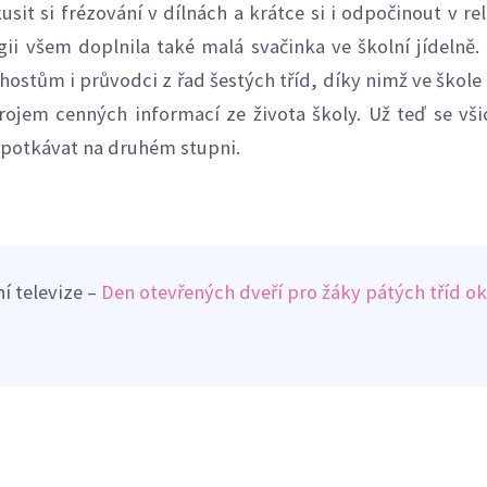
kusit si frézování v dílnách a krátce si i odpočinout v re
i všem doplnila také malá svačinka ve školní jídelně
hostům i průvodci z řad šestých tříd, díky nimž ve škole
rojem cenných informací ze života školy. Už teď se vši
potkávat na druhém stupni.
í televize –
Den otevřených dveří pro žáky pátých tříd ok