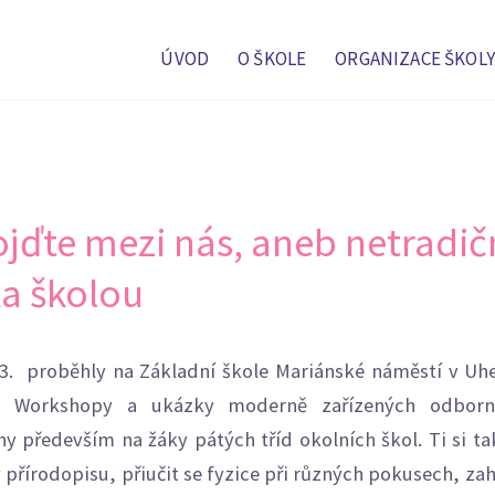
ÚVOD
O ŠKOLE
ORGANIZACE ŠKOLY
ojďte mezi nás, aneb netradič
a školou
4.3. proběhly na Základní škole Mariánské náměstí v U
í. Workshopy a ukázky moderně zařízených odbor
y především na žáky pátých tříd okolních škol. Ti si t
přírodopisu, přiučit se fyzice při různých pokusech, zah