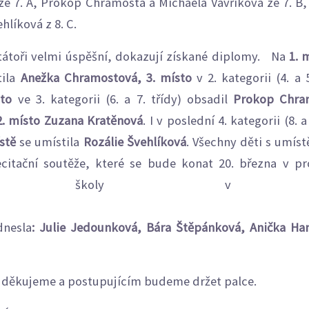
e 7. A, Prokop Chramosta a Michaela Vavříková ze 7. B,
ehlíková z 8. C.
citátoři velmi úspěšní, dokazují získané diplomy. Na
1. 
tila
Anežka Chramostová,
3. místo
v 2. kategorii (4. a 
sto
ve 3. kategorii (6. a 7. třídy) obsadil
Prokop Chra
2. místo Zuzana
Kratěnová
. I v poslední 4. kategorii (8. a
stě
se umístila
Rozálie
Švehlíková
. Všechny děti s umís
ecitační soutěže, které se bude konat 20. března v pr
ecké školy v Uhe
rod
dnesla
: Julie Jedounková, Bára Štěpánková, Anička Ha
 děkujeme a postupujícím budeme držet palce.