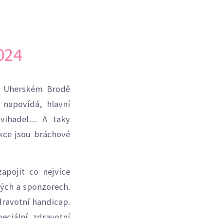
024
 v Uherském Brodě
 napovídá, hlavní
švihadel… A taky
kce jsou bráchové
apojit co nejvíce
lých a sponzorech.
dravotní handicap.
peciální zdravotní