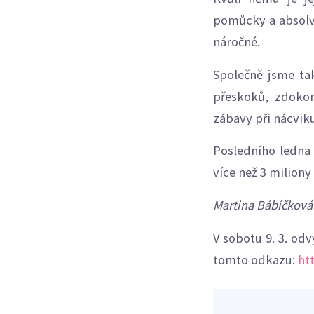
pomůcky a absolvuj
náročné.
Společně jsme tak
přeskoků, zdokona
zábavy při nácvik
Posledního ledna 
více než 3 miliony 
Martina Bábíčková
V sobotu 9. 3. odv
tomto odkazu:
ht