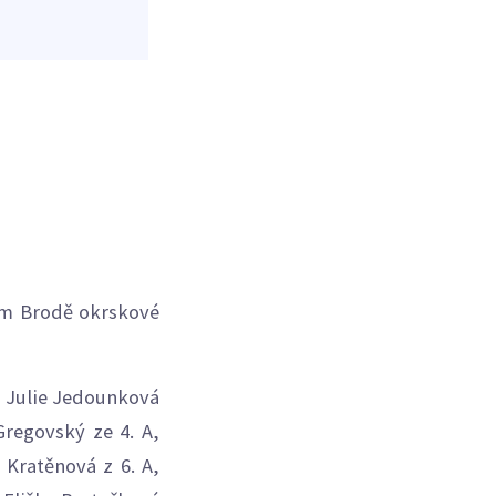
kém Brodě okrskové
a Julie Jedounková
Gregovský ze 4. A,
 Kratěnová z 6. A,