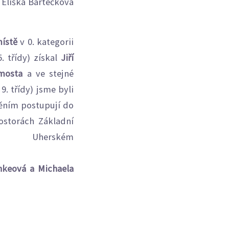
 Eliška Bartečková
místě
v 0. kategorii
5. třídy) získal
Jiří
mosta
a ve stejné
 9. třídy) jsme byli
těním postupují do
ostorách Základní
rském
ě.
nkeová a Michaela