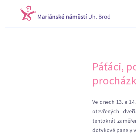
Páťáci, p
procházk
Ve dnech 13. a 1
otevřených dveř
tentokrát zaměřen
dotykové panely v 