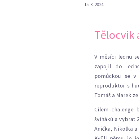
15. 3. 2024
Tělocvik 
V měsíci lednu s
zapojili do Ledn
pomůckou se v h
reproduktor s hu
Tomáš a Marek ze 
Cílem chalenge b
šviháků a vybrat 
Anička, Nikolka a
Kvůli němu je jej