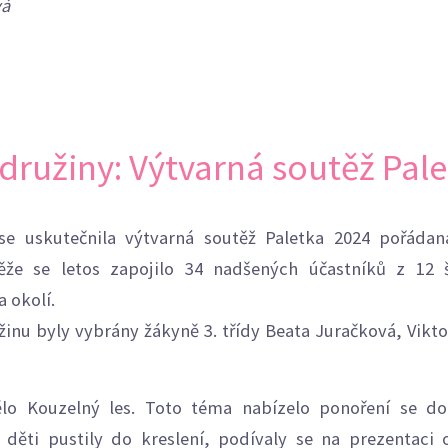
vá
 družiny: Výtvarná soutěž Pal
 se uskutečnila výtvarná soutěž Paletka 2024 pořádan
ěže se letos zapojilo 34 nadšených účastníků z 12 
 okolí.
žinu byly vybrány žákyně 3. třídy Beata Juračková, Vikto
lo Kouzelný les. Toto téma nabízelo ponoření se do
e děti pustily do kreslení, podívaly se na prezentaci o