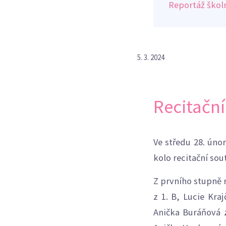
Reportáž školn
5. 3. 2024
Recitační
Ve středu 28. úno
kolo recitační sou
Z prvního stupně 
z 1. B, Lucie Kra
Anička Buráňová z