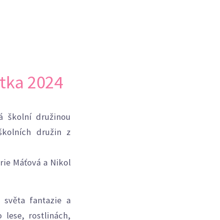
etka 2024
á školní družinou
školních družin z
rie Máťová a Nikol
 světa fantazie a
 lese, rostlinách,