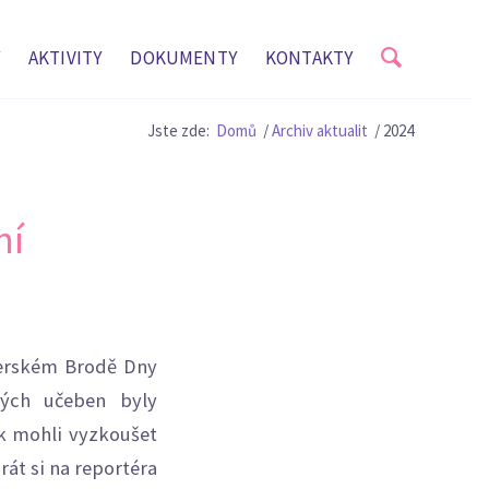
AKTIVITY
DOKUMENTY
KONTAKTY
Jste zde:
Domů
/
Archiv aktualit
/
2024
ní
herském Brodě Dny
ných učeben byly
ak mohli vyzkoušet
rát si na reportéra